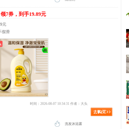
露
领7券，到手19.89元
89元
不假滑
时间：2026-08-07 10:34:31 作者：大头
洗发沐浴露