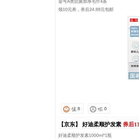
金号A类抗菌加厚毛巾4条
领10元券，券后24.88元包邮
8
0
【京东】
好迪柔顺护发素
券后1
好迪柔顺护发素1000ml*1瓶