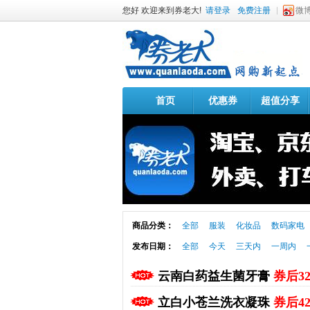
您好 欢迎来到券老大!
请登录
免费注册
微
首页
优惠券
超值分享
商品分类：
全部
服装
化妆品
数码家电
发布日期：
全部
今天
三天内
一周内
云南白药益生菌牙膏
券后3
立白小苍兰洗衣凝珠
券后4