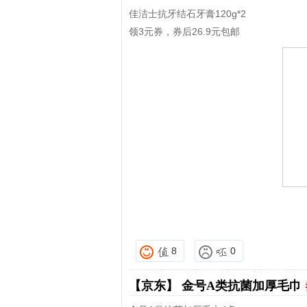
佳洁士抗牙结石牙膏120g*2
领3元券，券后26.9元包邮
8
0
【京东】
金号A类抗菌加厚毛巾