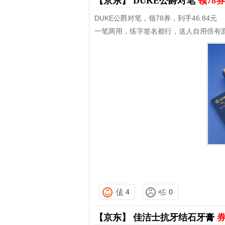
【京东】
DUKE公爵对笔
领78券
DUKE公爵对笔，领78券，到手46.84元
一笔两用，练字签名都行，送人自用倍有
4
0
【京东】
佳洁士抗牙结石牙膏
券