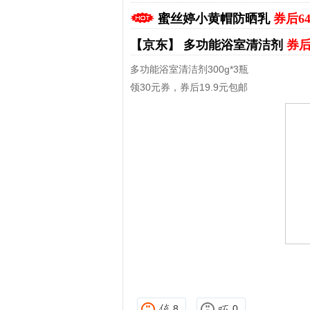
蜜丝婷小黄帽防晒乳
券后6
【京东】
多功能浴室清洁剂
券后
多功能浴室清洁剂300g*3瓶
领30元券，券后19.9元包邮
拼多多优惠券+拼多多返利
淘宝优惠券+淘宝返利
8
0