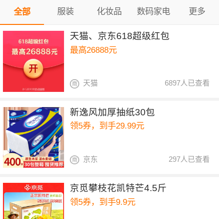
服装
化妆品
数码家电
更多
全部
天猫、京东618超级红包
最高26888元
天猫
6897人已查看
新逸风加厚抽纸30包
领5券，到手29.99元
京东
297人已查看
京觅攀枝花凯特芒4.5斤
领5券，到手9.9元