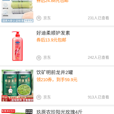
券后24.88元包邮
京东
231人已查看
好迪柔顺护发素
券后13.9元包邮
京东
242人已查看
饮矿明前龙井2罐
领210券，到手59.9元
京东
913人已查看
玖原农珍阳光玫瑰4斤