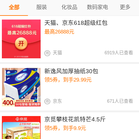
服装
化妆品
数码家电
更多
全部
天猫、京东618超级红包
最高26888元
天猫
6919人已查看
新逸风加厚抽纸30包
领5券，到手29.99元
京东
671人已查看
京觅攀枝花凯特芒4.5斤
领5券，到手9.9元