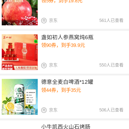
领5券，到手19.8元
京东
561人已查看
盏如初人参燕窝炖6瓶
领90券，到手39.9元
京东
550人已查看
德意全麦白啤酒*12罐
领44券，到手35元
京东
506人已查看
小牛凯西火山石烤肠