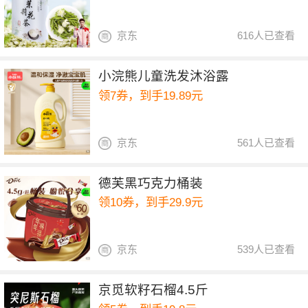
京东
616人已查看
小浣熊儿童洗发沐浴露
领7券，到手19.89元
京东
561人已查看
德芙黑巧克力桶装
领10券，到手29.9元
京东
539人已查看
京觅软籽石榴4.5斤