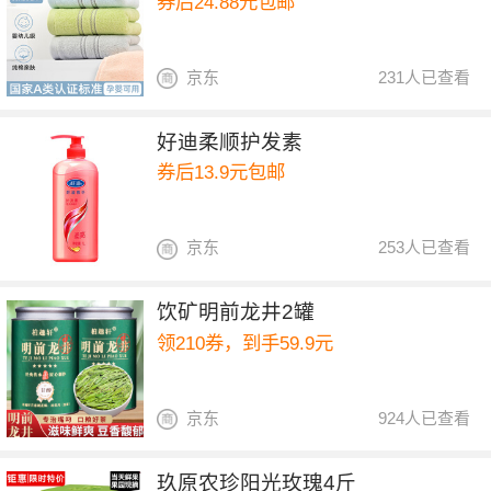
券后24.88元包邮
京东
231人已查看
好迪柔顺护发素
券后13.9元包邮
京东
253人已查看
饮矿明前龙井2罐
领210券，到手59.9元
京东
924人已查看
玖原农珍阳光玫瑰4斤