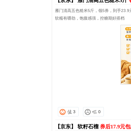
【京东】
雁门清高五色糙米5斤
雁门清高五色糙米5斤，领5券，到手23.9
软糯有嚼劲，饱腹感强，控糖期好搭档
3
0
【京东】
软籽石榴
券后17.9元