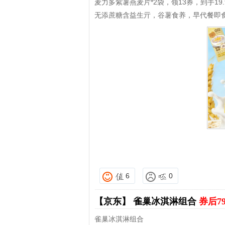
麦力多紫薯燕麦片*2袋，领13券，到手19.
无添蔗糖含益生亓，谷薯食养，早代餐即
6
0
【京东】
雀巢冰淇淋组合
券后7
雀巢冰淇淋组合