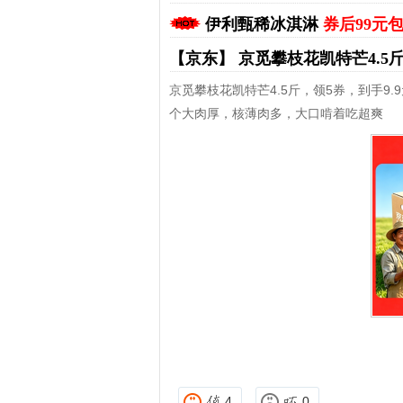
伊利甄稀冰淇淋
券后99元
【京东】
京觅攀枝花凯特芒4.5
京觅攀枝花凯特芒4.5斤，领5券，到手9.
个大肉厚，核薄肉多，大口啃着吃超爽
拼多多优惠券+拼多多返利
淘宝优惠券+淘宝返利
4
0