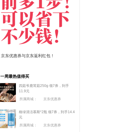
拼多多优惠券+拼多多返利
淘宝优惠券+淘宝返利
一周最热值得买
四菇爷鹿茸菇250g 领7券，到手
11.9元
所属商城：
京东优惠券
格绿清洁慕斯*2瓶 领7券，到手14.4
元
所属商城：
京东优惠券