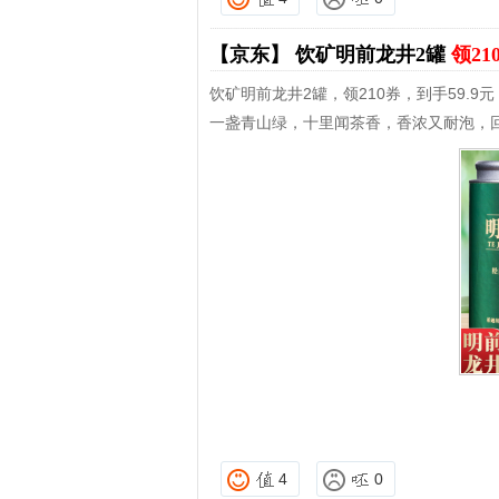
【京东】
饮矿明前龙井2罐
领21
饮矿明前龙井2罐，领210券，到手59.9元
一盏青山绿，十里闻茶香，香浓又耐泡，
4
0