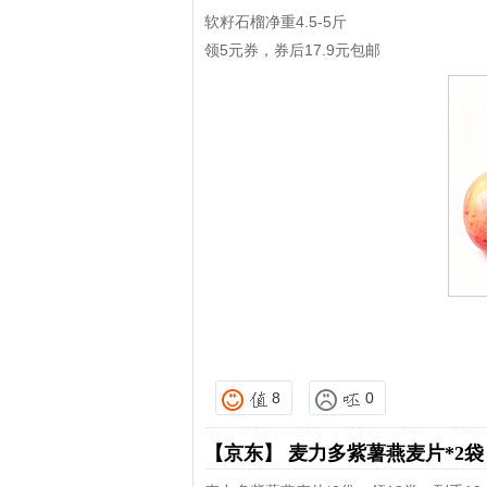
软籽石榴净重4.5-5斤
领5元券，券后17.9元包邮
8
0
【京东】
麦力多紫薯燕麦片*2