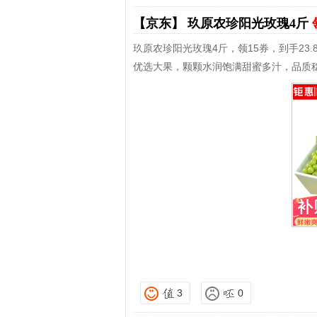
【京东】
玖原农珍阳光玫瑰4斤
玖原农珍阳光玫瑰4斤，领15券，到手23.
优选大果，颗颗水润饱满甜蜜多汁，品质
3
0