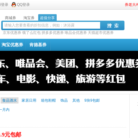
博登录
QQ登录
券老大
商城券
淘宝券
超值分享
京东优惠券
饿了么红包
拼多多优惠券
唯品会优惠券
天猫超市优惠券
淘宝优惠券
肯德基券
食品酒水
家居日用
箱包鞋帽
饰品
其他
9块9包邮
一月内
9.9元包邮