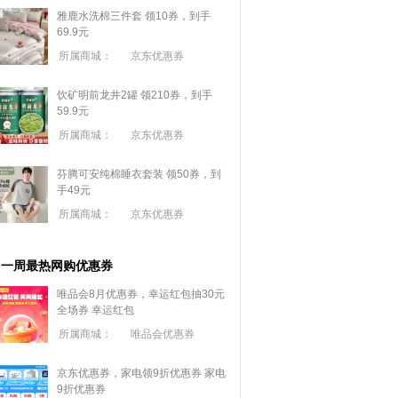
雅鹿水洗棉三件套 领10券，到手
69.9元
所属商城：
京东优惠券
饮矿明前龙井2罐 领210券，到手
59.9元
所属商城：
京东优惠券
芬腾可安纯棉睡衣套装 领50券，到
手49元
所属商城：
京东优惠券
一周最热网购优惠券
唯品会8月优惠券，幸运红包抽30元
全场券
幸运红包
所属商城：
唯品会优惠券
京东优惠券，家电领9折优惠券
家电
9折优惠券