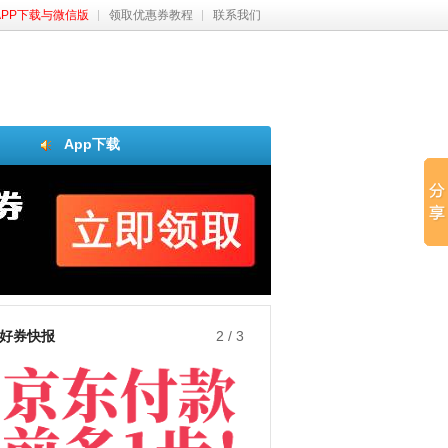
APP下载与微信版
领取优惠券教程
联系我们
App下载
好券快报
3
/
3