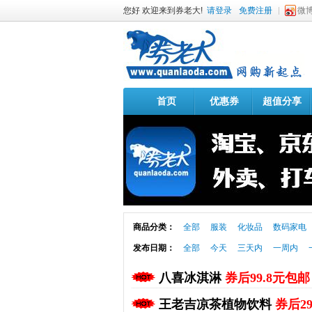
您好 欢迎来到券老大!
请登录
免费注册
微
首页
优惠券
超值分享
商品分类：
全部
服装
化妆品
数码家电
发布日期：
全部
今天
三天内
一周内
八喜冰淇淋
券后99.8元包邮
王老吉凉茶植物饮料
券后2