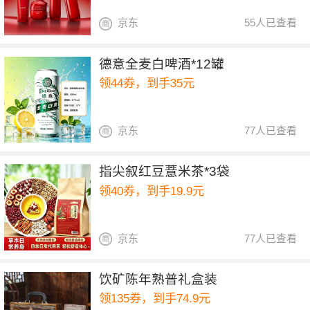
京东
55人已查看
德意全麦白啤酒*12罐
领44券，到手35元
京东
77人已查看
指尖叙红豆薏米茶*3袋
领40券，到手19.9元
京东
77人已查看
饮矿陈年熟普礼盒装
领135券，到手74.9元