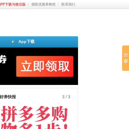
APP下载与微信版
领取优惠券教程
联系我们
App下载
好券快报
3
/
3