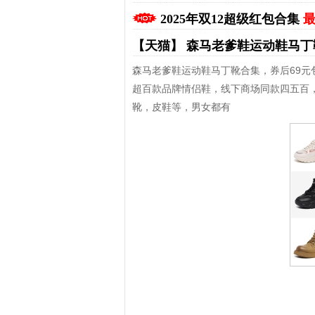
2025年双12超级红包合集
最
【天猫】
森马老爹鞋运动鞋马
森马老爹鞋运动鞋马丁靴合集，券后69元
超百款品牌情侣鞋，线下商场同款四五百
靴，皮鞋等，男女都有
拼多多优惠券+拼多多返利
淘宝优惠券+淘宝返利