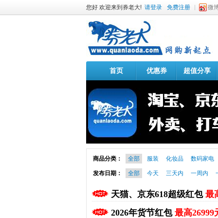
您好 欢迎来到券老大!
请登录
免费注册
微
首页
优惠券
超值分享
商品分类：
全部
服装
化妆品
数码家电
发布日期：
全部
今天
三天内
一周内
天猫、京东618超级红包
最高
2026年货节红包
最高26999