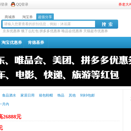
博登录
QQ登录
券老大
商城券
淘宝券
超值分享
京东优惠券
饿了么红包
拼多多优惠券
唯品会优惠券
天猫超市优惠券
淘宝优惠券
肯德基券
食品酒水
家居日用
箱包鞋帽
饰品
其他
9块9包邮
一月内
26888元
元