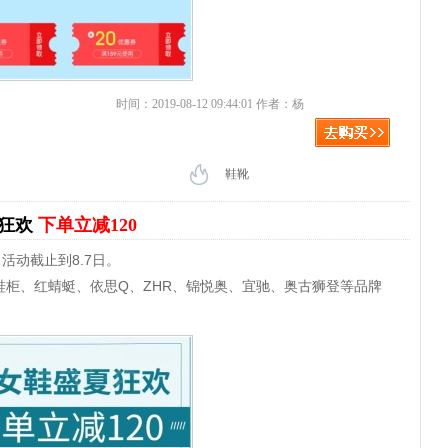
时间：2019-08-12 09:44:01 作者：杨
鞋靴
夏狂欢
下单立减120
活动截止到8.7日。
柜、红蜻蜓、依思Q、ZHR、锦悦奥、宜驰、奥古狮登等品牌