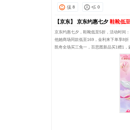
8
0
【京东】
京东约惠七夕
鞋靴低至
京东约惠七夕，鞋靴低至5折，活动时间：8月
他她商场同款低至169，金利来下单享8
凯奇全场买三免一，百思图新品买1赠1，