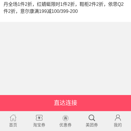
丹全场1件2折，红蜻蜓限时1件2折，鞋柜2件2折，依思Q2
件2折，意尔康满199减100/399-200
直达连接
首页
淘宝券
优惠券
美团券
我的