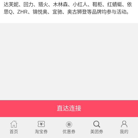
达芙妮、回力、猎火、木林森、小红人、鞋柜、红蜻蜓、依
思Q、ZHR、锦悦奥、宜驰、奥古狮登等品牌均参与活动。
直达连接
首页
淘宝券
优惠券
美团券
我的