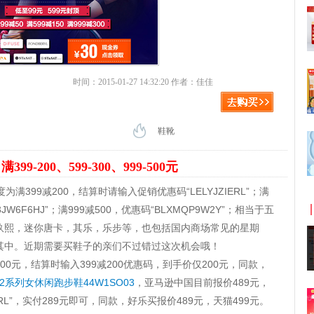
时间：2015-01-27 14:32:20 作者：佳佳
鞋靴
促
满399-200、599-300、999-500元
为满399减200，结算时请输入促销优惠码“LELYJZIERL”；满
W6F6HJ”；满999减500，优惠码“BLXMQP9W2Y”；相当于五
玖熙，迷你唐卡，其乐，乐步等，也包括国内商场常见的星期
其中。近期需要买鞋子的亲们不过错过这次机会哦！
00元，结算时输入399减200优惠码，到手价仅200元，同款，
-T2系列女休闲跑步鞋44W1SO03
，亚马逊中国目前报价489元，
IERL”，实付289元即可，同款，好乐买报价489元，天猫499元。