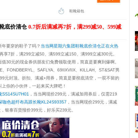
鞋靴箱包
鞋靴底价清仓
0.7折后满减再7折，满299减50、599减
新年要穿的鞋子了吗？
当当网星期六集团鞋靴底价清仓正在火热
享7折，满299立减50、满599立减150、满999立减300元。
面值30元的现金券供朋友们免费领取使用，简直是要爽到爆啊。
NDBERYL、SAFLYA、69IIXVIIX、KILLAH、ST&SAT男
，599元封顶。折扣、满减+用券，简直是要彻底清空，一双不留的
叫上你的小伙伴，一起来买大牌吧！
S14SU7H01
，当当网现价299元，满减加用券后，仅需219
H深咖色超纤布高跟长靴KL24S93357
，当当网现价299元，满减
，银泰百货报价399元，好乐买239元。