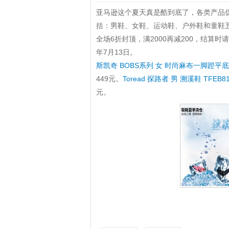
亚马逊这个夏天真是酷到底了，各类产品
括：男鞋、女鞋、运动鞋、户外鞋和童鞋
全场6折封顶，满2000再减200，结算时
年7月13日。
斯凯奇 BOBS系列 女 时尚麻布一脚蹬平底休
449元。
Toread 探路者 男 溯溪鞋 TFEB81
元。