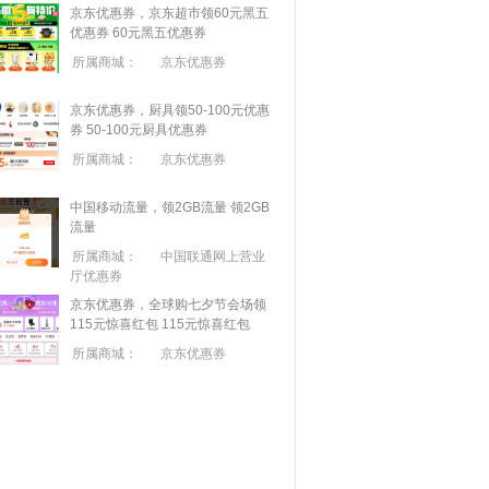
京东优惠券，京东超市领60元黑五
优惠券
60元黑五优惠券
所属商城：
京东优惠券
京东优惠券，厨具领50-100元优惠
券
50-100元厨具优惠券
所属商城：
京东优惠券
中国移动流量，领2GB流量
领2GB
流量
所属商城：
中国联通网上营业
厅优惠券
京东优惠券，全球购七夕节会场领
115元惊喜红包
115元惊喜红包
所属商城：
京东优惠券