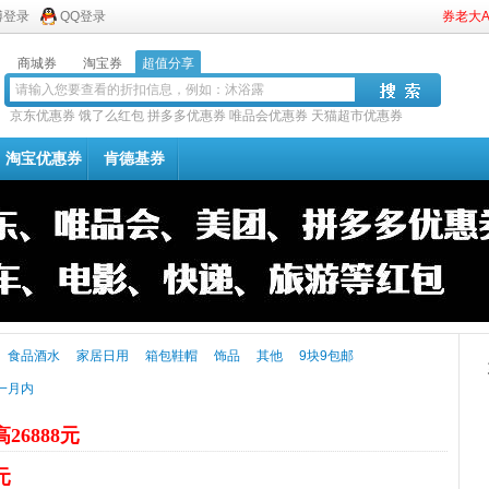
博登录
QQ登录
券老大
商城券
淘宝券
超值分享
京东优惠券
饿了么红包
拼多多优惠券
唯品会优惠券
天猫超市优惠券
淘宝优惠券
肯德基券
食品酒水
家居日用
箱包鞋帽
饰品
其他
9块9包邮
一月内
26888元
元