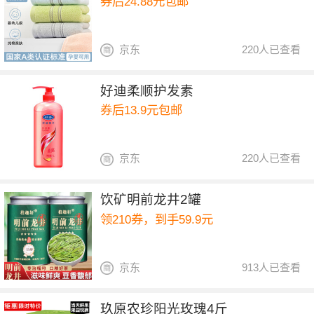
券后24.88元包邮
京东
220人已查看
好迪柔顺护发素
券后13.9元包邮
京东
220人已查看
饮矿明前龙井2罐
领210券，到手59.9元
京东
913人已查看
玖原农珍阳光玫瑰4斤