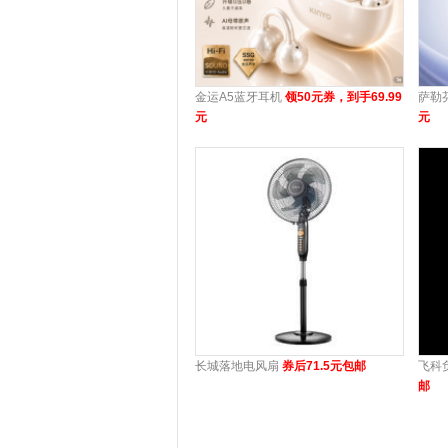
金运A5蓝牙耳机
领50元券，到手69.99
萨勒
元
元
长城落地电风扇
券后71.5元包邮
飞科
邮