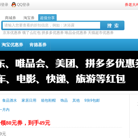
博登录
QQ登录
券老大
商城券
淘宝券
超值分享
京东优惠券
饿了么红包
拼多多优惠券
唯品会优惠券
天猫超市优惠券
淘宝优惠券
肯德基券
食品酒水
家居日用
箱包鞋帽
饰品
其他
9块9包邮
一月内
L
领80元券，到手49元
9元