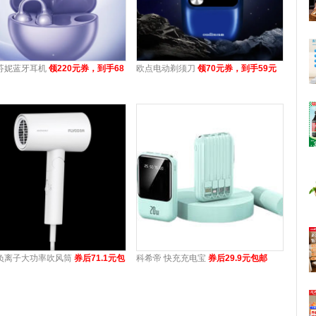
芬妮蓝牙耳机
领220元券，到手68
欧点电动剃须刀
领70元券，到手59元
负离子大功率吹风筒
券后71.1元包
科希帝 快充充电宝
券后29.9元包邮