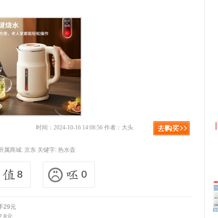
京东优惠券与京东返利红包！
时间：2024-10-16 14:08:56 作者：大头
所属商城:
京东
关键字:
热水壶
8
0
手29元
.8元