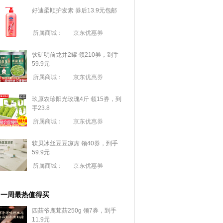
好迪柔顺护发素 券后13.9元包邮
所属商城：
京东优惠券
饮矿明前龙井2罐 领210券，到手
59.9元
所属商城：
京东优惠券
玖原农珍阳光玫瑰4斤 领15券，到
手23.8
所属商城：
京东优惠券
软贝冰丝豆豆凉席 领40券，到手
59.9元
所属商城：
京东优惠券
一周最热值得买
四菇爷鹿茸菇250g 领7券，到手
11.9元