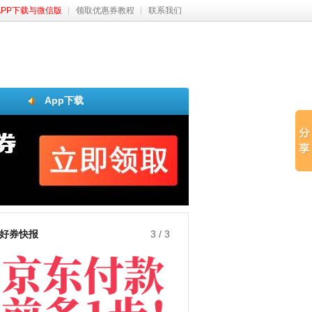
APP下载与微信版
领取优惠券教程
联系我们
App下载
好券快报
3
/
3