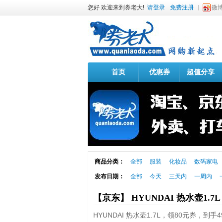
您好 欢迎来到券老大!
请登录
免费注册
微
首页
优惠券
超值分享
商品分类：
全部
服装
化妆品
数码家电
发布日期：
全部
今天
三天内
一周内
【京东】 HYUNDAI 热水壶1.7
HYUNDAI 热水壶1.7L，领80元券，到手4