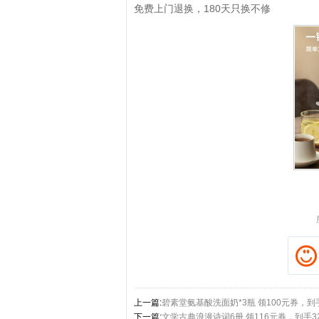
免费上门退换，180天只换不修
拼多多优惠券+拼多多返利
淘宝优惠券+淘宝返利
上一篇:
碧素堂氨基酸洗面奶*3瓶 领100元券，到
下一篇:
文学古典浪漫诗词6册 领116元券，到手32