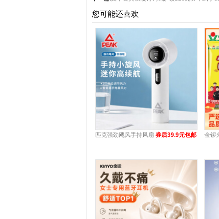
您可能还喜欢
匹克强劲飓风手持风扇
券后39.9元包邮
金锣