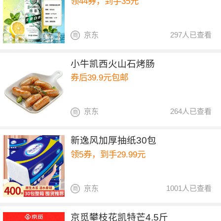
领44券，到手35元
京东
297人已查看
小牛凯西火山石烤肠
券后39.9元包邮
京东
264人已查看
新逸风加厚抽纸30包
领5券，到手29.99元
京东
1001人已查看
京觅攀枝花凯特芒4.5斤