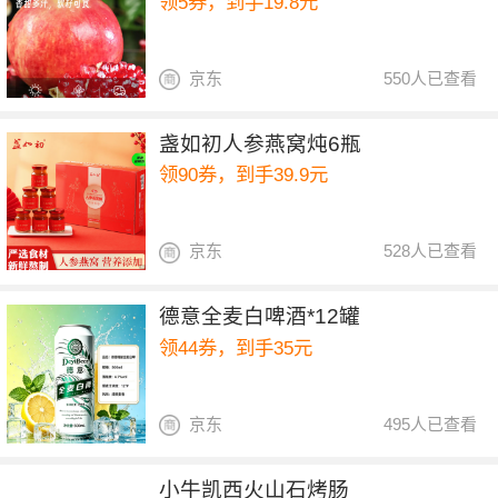
领5券，到手19.8元
京东
550人已查看
盏如初人参燕窝炖6瓶
领90券，到手39.9元
京东
528人已查看
德意全麦白啤酒*12罐
领44券，到手35元
京东
495人已查看
小牛凯西火山石烤肠