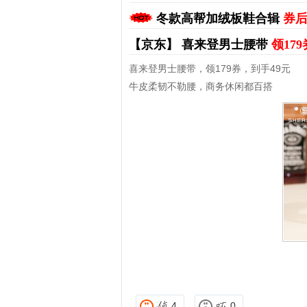
冬款高帮加绒板鞋合辑
券后
【京东】
喜来登男士腰带
领17
喜来登男士腰带，领179券，到手49元
牛皮柔韧不勒腰，商务休闲都百搭
拼多多优惠券+拼多多返利
淘宝优惠券+淘宝返利
4
0