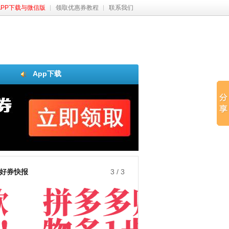
APP下载与微信版
领取优惠券教程
联系我们
App下载
好券快报
3
/
3