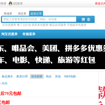
博登录
QQ登录
券老大
商城券
淘宝券
超值分享
京东优惠券
饿了么红包
拼多多优惠券
唯品会优惠券
天猫超市优惠券
淘宝优惠券
肯德基券
食品酒水
家居日用
箱包鞋帽
饰品
其他
9块9包邮
一月内
后79元包邮
2元包邮