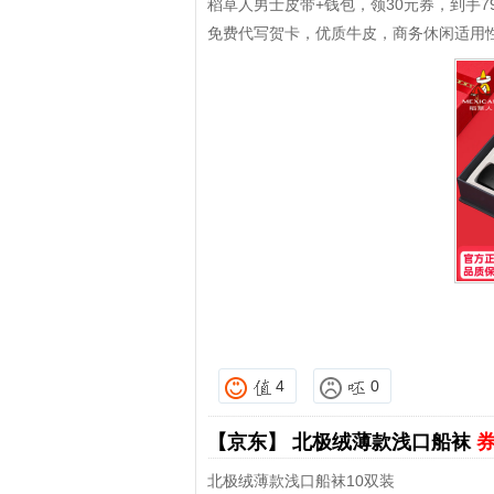
稻草人男士皮带+钱包，领30元券，到手7
免费代写贺卡，优质牛皮，商务休闲适用
4
0
【京东】
北极绒薄款浅口船袜
券
北极绒薄款浅口船袜10双装