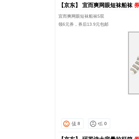
【京东】
宜而爽网眼短袜船袜
券
宜而爽网眼短袜船袜5双
领6元券，券后13.9元包邮
8
0