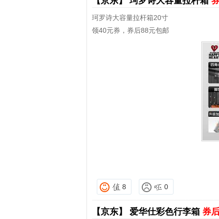
【京东】
珂罗诗大容量拉杆箱
券
珂罗诗大容量拉杆箱20寸
领40元券，券后88元包邮
8
0
【京东】
爱华仕彩色行李箱
券后