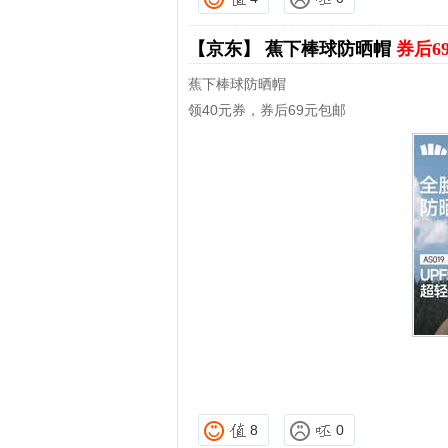
【京东】
蕉下棒球防晒帽
券后6
蕉下棒球防晒帽
领40元券，券后69元包邮
8
0