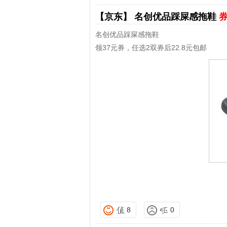
【京东】
名创优品踩屎感拖鞋
券
名创优品踩屎感拖鞋
领37元券，任选2双券后22.8元包邮
8
0