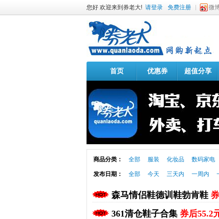
您好 欢迎来到券老大!
请登录
免费注册
微
首页
优惠券
超值分享
商品分类：
全部
服装
化妆品
数码家电
发布日期：
全部
今天
三天内
一周内
森马情侣鞋德训鞋勃肯鞋
券
361清仓鞋子合集
券后55.