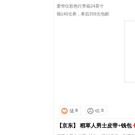
爱华仕彩色行李箱24英寸
领140元券，券后259元包邮
8
0
【京东】
稻草人男士皮带+钱包