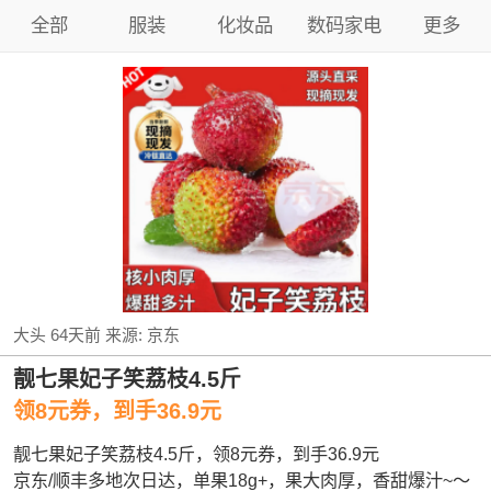
全部
服装
化妆品
数码家电
更多
大头
64天前
来源:
京东
靓七果妃子笑荔枝4.5斤
领8元券，到手36.9元
靓七果妃子笑荔枝4.5斤，领8元券，到手36.9元
京东/顺丰多地次日达，单果18g+，果大肉厚，香甜爆汁~～