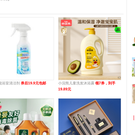
能浴室清洁剂
券后19.9元包邮
小浣熊儿童洗发沐浴露
领7券，到手
19.89元