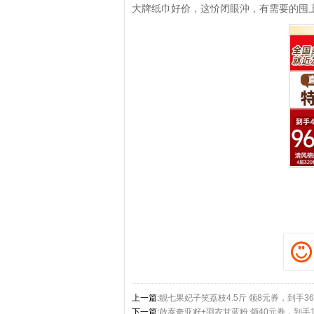
大牌纸巾好价，这忦闭眼沖，有需要的囤
拼多多优惠券+拼多多返利
淘宝优惠券+淘宝返利
上一篇:
靓七果妃子笑荔枝4.5斤 领8元券，到手36
下一篇:
啟泰奇亚籽+羽衣甘蓝粉 领40元券，到手1