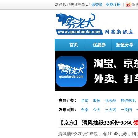
您好 欢迎来到券老大!
请登录
免费注册
微
首页
优惠券
超值分享
商品分类：
全部
服装
化妆品
数码家电
发布日期：
全部
今天
三天内
一周内
【京东】 清风抽纸320张*96包
领
清风抽纸320张*96包， 领10.48元券，到手