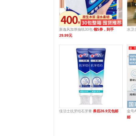
新逸风加厚抽纸30包
领5券，到手
水卫
29.99元
佳洁士抗牙结石牙膏
券后26.9元包邮
金号
邮