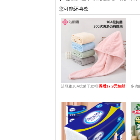
您可能还喜欢
洁丽雅10A抗菌干发帽
券后17.9元包邮
多功