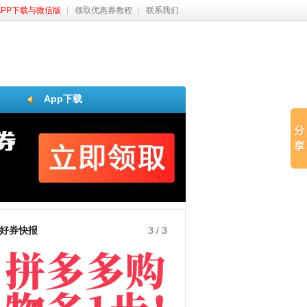
APP下载与微信版
领取优惠券教程
联系我们
App下载
好券快报
3
/
3