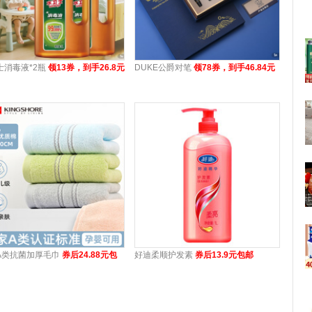
士消毒液*2瓶
领13券，到手26.8元
DUKE公爵对笔
领78券，到手46.84元
A类抗菌加厚毛巾
券后24.88元包
好迪柔顺护发素
券后13.9元包邮