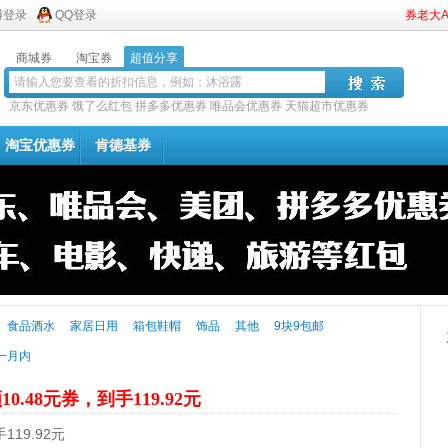
博登录
QQ登录
券老大
商城券
淘宝券
超值分享
京东优惠券
饿了么红包
拼多多优惠券
唯品会优惠券
天猫超市优惠券
淘宝优惠券
肯德基券
食品酒水
家居日用
箱包鞋帽
饰品
其他
9块9包邮
一月内
10.48元券，到手119.92元
119.92元