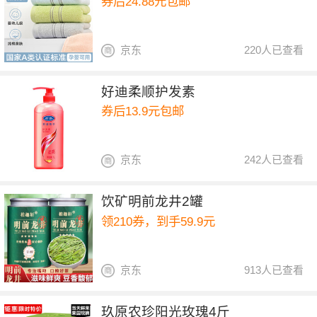
券后24.88元包邮
京东
220人已查看
好迪柔顺护发素
券后13.9元包邮
京东
242人已查看
饮矿明前龙井2罐
领210券，到手59.9元
京东
913人已查看
玖原农珍阳光玫瑰4斤