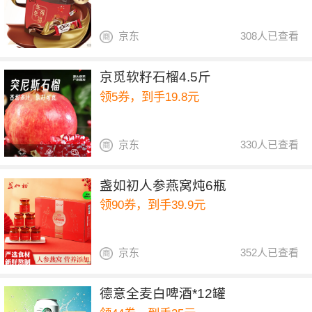
京东
308人已查看
京觅软籽石榴4.5斤
领5券，到手19.8元
京东
330人已查看
盏如初人参燕窝炖6瓶
领90券，到手39.9元
京东
352人已查看
德意全麦白啤酒*12罐