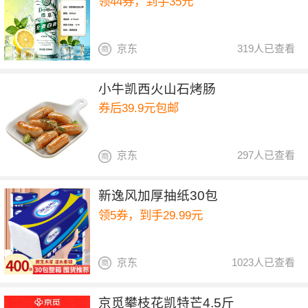
领44券，到手35元
京东
319人已查看
小牛凯西火山石烤肠
券后39.9元包邮
京东
297人已查看
新逸风加厚抽纸30包
领5券，到手29.99元
京东
1023人已查看
京觅攀枝花凯特芒4.5斤