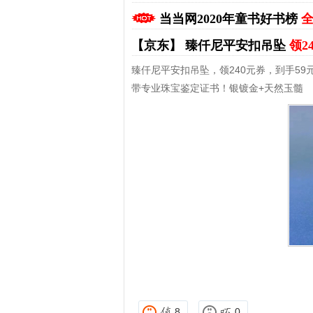
当当网2020年童书好书榜
全
【京东】
臻仟尼平安扣吊坠
领2
臻仟尼平安扣吊坠，领240元券，到手59
带专业珠宝鉴定证书！银镀金+天然玉髓
拼多多优惠券+拼多多返利
淘宝优惠券+淘宝返利
8
0