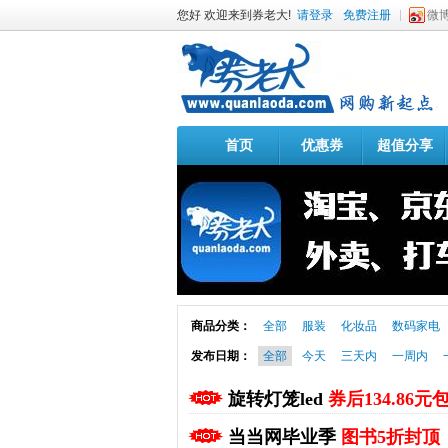
您好 欢迎来到券老大!
请登录
免费注册
微
首页
优惠券
超值分享
商品分类：
全部
服装
化妆品
数码家电
发布日期：
全部
今天
三天内
一周内
旋转灯笼led
券后134.86元
当当网毕业季
图书5折封顶