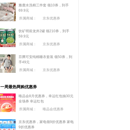
雅鹿水洗棉三件套 领10券，到手
69.9元
所属商城：
京东优惠券
饮矿明前龙井2罐 领210券，到手
59.9元
所属商城：
京东优惠券
芬腾可安纯棉睡衣套装 领50券，到
手49元
所属商城：
京东优惠券
一周最热网购优惠券
唯品会8月优惠券，幸运红包抽30元
全场券
幸运红包
所属商城：
唯品会优惠券
京东优惠券，家电领9折优惠券
家电
9折优惠券