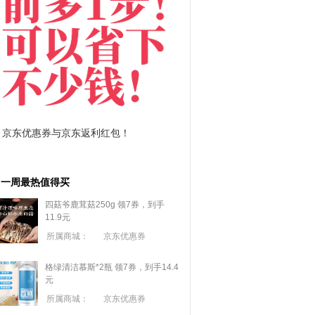
拼多多优惠券+拼多多返利
淘宝优惠券+淘宝返利
一周最热值得买
四菇爷鹿茸菇250g 领7券，到手
11.9元
所属商城：
京东优惠券
格绿清洁慕斯*2瓶 领7券，到手14.4
元
所属商城：
京东优惠券