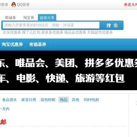
博登录
QQ登录
券老大
商城券
淘宝券
超值分享
京东优惠券
饿了么红包
拼多多优惠券
唯品会优惠券
天猫超市优惠券
淘宝优惠券
肯德基券
食品酒水
家居日用
箱包鞋帽
饰品
其他
9块9包邮
一月内
包邮