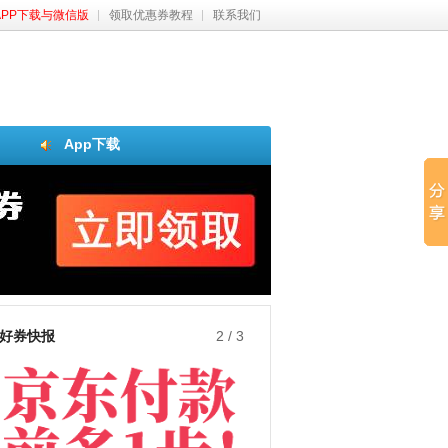
APP下载与微信版
领取优惠券教程
联系我们
App下载
好券快报
3
/
3