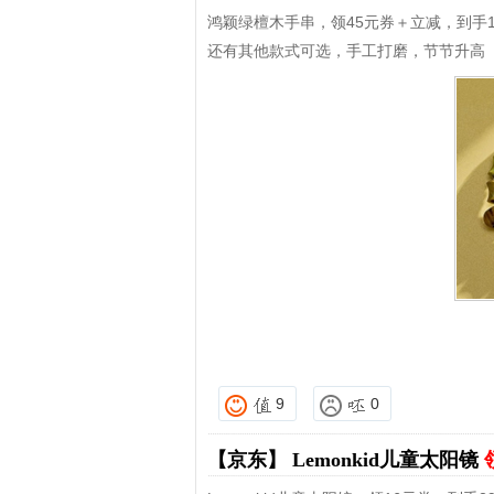
鸿颖绿檀木手串，领45元券＋立减，到手13
还有其他款式可选，手工打磨，节节升高
9
0
【京东】
Lemonkid儿童太阳镜