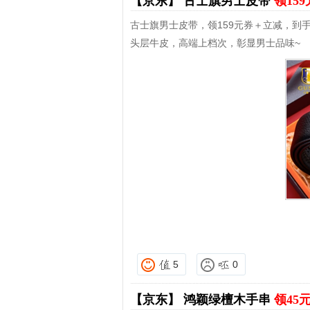
【京东】
古士旗男士皮带
领15
古士旗男士皮带，领159元券＋立减，到手
头层牛皮，高端上档次，彰显男士品味~
5
0
【京东】
鸿颖绿檀木手串
领45