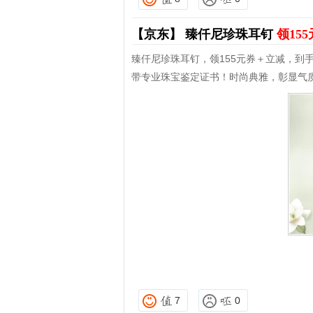
【京东】
臻仟尼珍珠耳钉
领15
臻仟尼珍珠耳钉，领155元券＋立减，到手
带专业珠宝鉴定证书！时尚典雅，彰显气
7
0