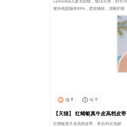
Lemonkid儿童太阳镜，领16元券，到手29
紫外线阻隔率99%，柔软镜框，清晰护眼
8
0
【天猫】
红蜻蜓真牛皮高档皮
红蜻蜓真牛皮高档皮带，券后49元包邮