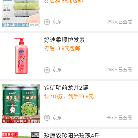
券后24.88元包邮
京东
253人已查看
好迪柔顺护发素
券后13.9元包邮
京东
253人已查看
饮矿明前龙井2罐
领210券，到手59.9元
京东
957人已查看
玖原农珍阳光玫瑰4斤