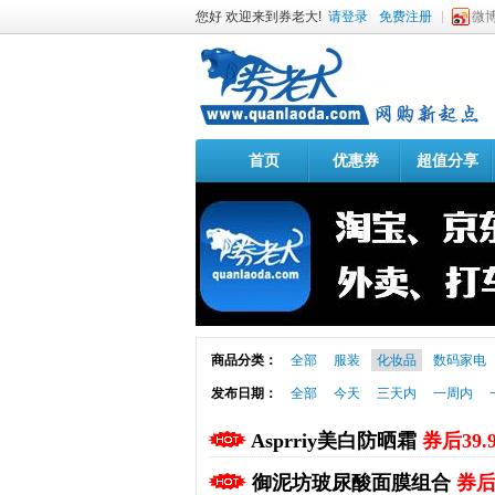
您好 欢迎来到券老大!
请登录
免费注册
微
首页
优惠券
超值分享
商品分类：
全部
服装
化妆品
数码家电
发布日期：
全部
今天
三天内
一周内
Asprriy美白防晒霜
券后39
御泥坊玻尿酸面膜组合
券后