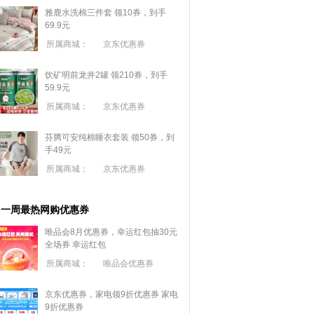
雅鹿水洗棉三件套 领10券，到手
69.9元
所属商城：
京东优惠券
饮矿明前龙井2罐 领210券，到手
59.9元
所属商城：
京东优惠券
芬腾可安纯棉睡衣套装 领50券，到
手49元
所属商城：
京东优惠券
一周最热网购优惠券
唯品会8月优惠券，幸运红包抽30元
全场券
幸运红包
所属商城：
唯品会优惠券
京东优惠券，家电领9折优惠券
家电
9折优惠券