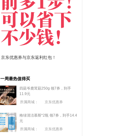
拼多多优惠券+拼多多返利
淘宝优惠券+淘宝返利
一周最热值得买
四菇爷鹿茸菇250g 领7券，到手
11.9元
所属商城：
京东优惠券
格绿清洁慕斯*2瓶 领7券，到手14.4
元
所属商城：
京东优惠券