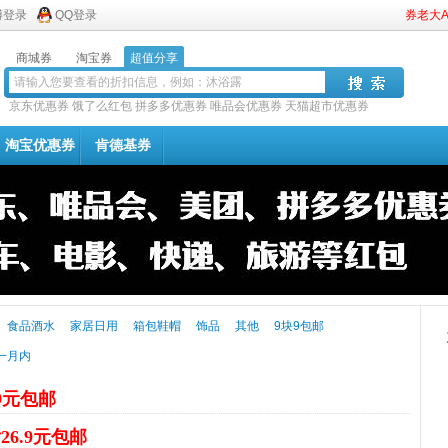
博登录
QQ登录
券老大
商城券
淘宝券
超值分享
京东优惠券
饿了么红包
拼多多优惠券
唯品会优惠券
天猫超市优惠券
淘宝优惠券
肯德基券
食品酒水
家居日用
箱包鞋帽
饰品
其他
9块9包邮
一月内
.9元包邮
26.9元包邮