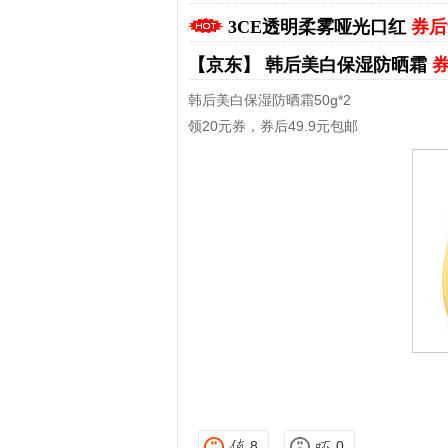
3CE透明柔雾哑光口红
券后
【京东】
韩后美白保湿防晒霜
券
韩后美白保湿防晒霜50g*2
领20元券，券后49.9元包邮
拼多多优惠券+拼多多返利
淘宝优惠券+淘宝返利
8
0