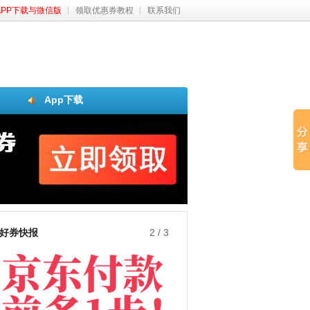
APP下载与微信版
领取优惠券教程
联系我们
App下载
好券快报
3
/
3