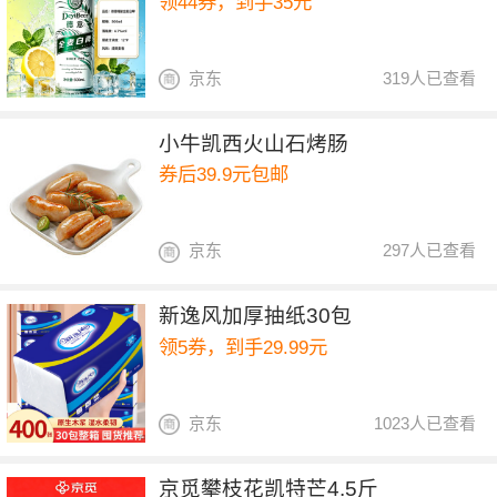
领44券，到手35元
京东
319人已查看
小牛凯西火山石烤肠
券后39.9元包邮
京东
297人已查看
新逸风加厚抽纸30包
领5券，到手29.99元
京东
1023人已查看
京觅攀枝花凯特芒4.5斤