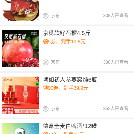
京东
308人已查看
京觅软籽石榴4.5斤
领5券，到手19.8元
京东
330人已查看
盏如初人参燕窝炖6瓶
领90券，到手39.9元
京东
352人已查看
德意全麦白啤酒*12罐