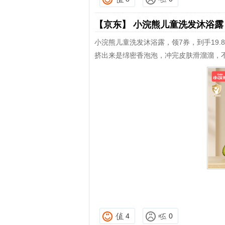
【京东】
小浣熊儿童洗发沐浴
小浣熊儿童洗发沐浴露，领7券，到手19.
挤出来是绵密香泡泡，冲完皮肤滑溜溜，
4
0