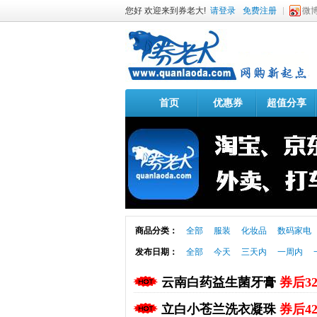
您好 欢迎来到券老大!
请登录
免费注册
微
首页
优惠券
超值分享
商品分类：
全部
服装
化妆品
数码家电
发布日期：
全部
今天
三天内
一周内
云南白药益生菌牙膏
券后3
立白小苍兰洗衣凝珠
券后4