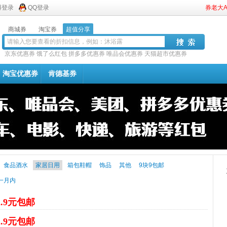
博登录
QQ登录
券老大
商城券
淘宝券
超值分享
京东优惠券
饿了么红包
拼多多优惠券
唯品会优惠券
天猫超市优惠券
淘宝优惠券
肯德基券
食品酒水
家居日用
箱包鞋帽
饰品
其他
9块9包邮
一月内
2.9元包邮
2.9元包邮