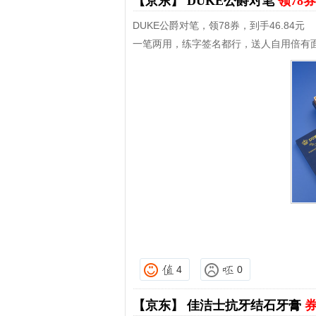
【京东】
DUKE公爵对笔
领78券
DUKE公爵对笔，领78券，到手46.84元
一笔两用，练字签名都行，送人自用倍有
4
0
【京东】
佳洁士抗牙结石牙膏
券