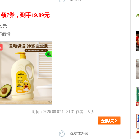
露
领7券，到手19.89元
89元
不假滑
时间：2026-08-07 10:34:31 作者：大头
洗发沐浴露