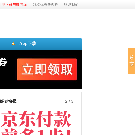
APP下载与微信版
领取优惠券教程
联系我们
App下载
好券快报
3
/
3