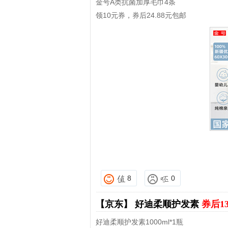
金号A类抗菌加厚毛巾4条
领10元券，券后24.88元包邮
8
0
【京东】
好迪柔顺护发素
券后1
好迪柔顺护发素1000ml*1瓶