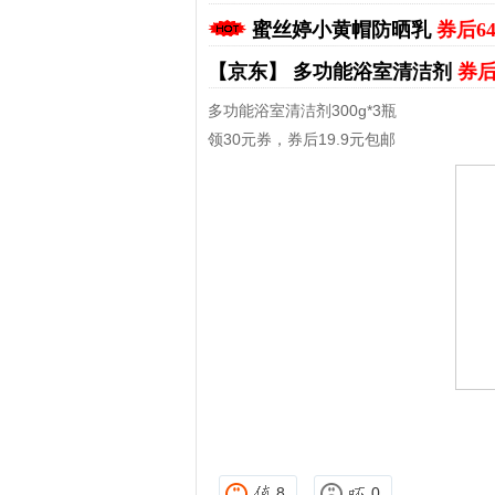
蜜丝婷小黄帽防晒乳
券后6
【京东】
多功能浴室清洁剂
券后
多功能浴室清洁剂300g*3瓶
领30元券，券后19.9元包邮
拼多多优惠券+拼多多返利
淘宝优
8
0