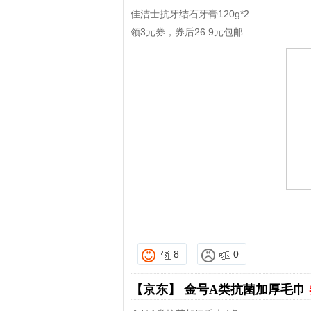
佳洁士抗牙结石牙膏120g*2
领3元券，券后26.9元包邮
8
0
【京东】
金号A类抗菌加厚毛巾