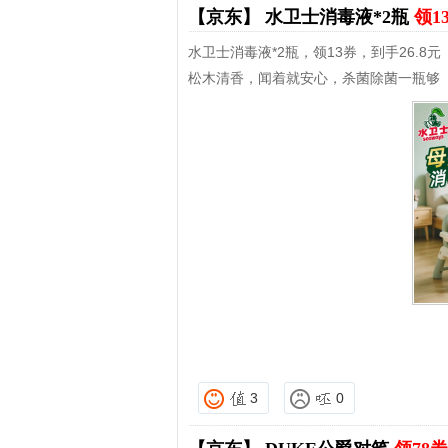
【京东】
水卫士消毒液*2瓶
领1
水卫士消毒液*2瓶，领13券，到手26.8元
松木清香，闻着就安心，杀菌除菌一瓶够
3
0