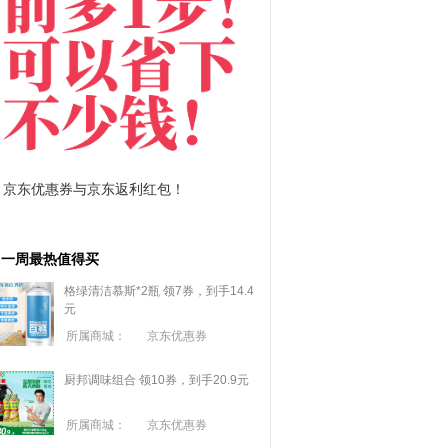
拼多多优惠券+拼多多返利
淘宝优
一周最热值得买
格绿清洁慕斯*2瓶 领7券，到手14.4
元
所属商城：
京东优惠券
厨邦调味组合 领10券，到手20.9元
所属商城：
京东优惠券