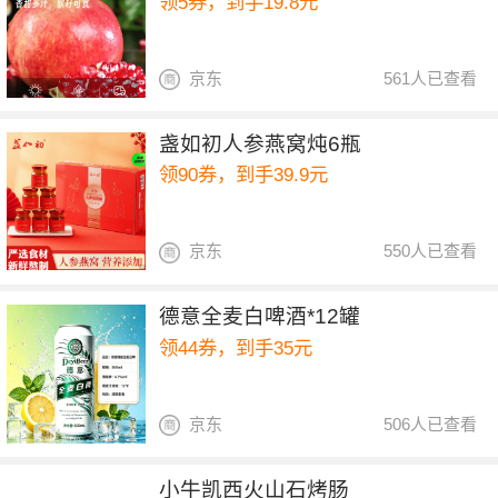
领5券，到手19.8元
京东
561人已查看
盏如初人参燕窝炖6瓶
领90券，到手39.9元
京东
550人已查看
德意全麦白啤酒*12罐
领44券，到手35元
京东
506人已查看
小牛凯西火山石烤肠