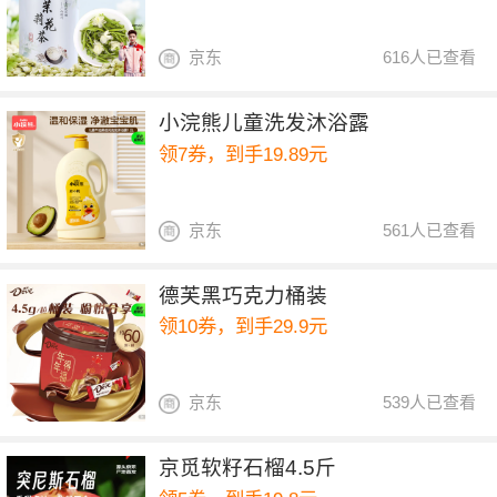
京东
616人已查看
小浣熊儿童洗发沐浴露
领7券，到手19.89元
京东
561人已查看
德芙黑巧克力桶装
领10券，到手29.9元
京东
539人已查看
京觅软籽石榴4.5斤