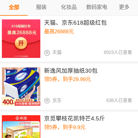
服装
化妆品
数码家电
更多
全部
天猫、京东618超级红包
最高26888元
天猫
6919人已查看
新逸风加厚抽纸30包
领5券，到手29.99元
京东
638人已查看
京觅攀枝花凯特芒4.5斤
领5券，到手9.9元