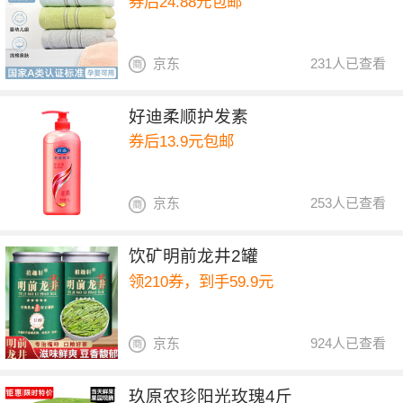
券后24.88元包邮
京东
231人已查看
好迪柔顺护发素
券后13.9元包邮
京东
253人已查看
饮矿明前龙井2罐
领210券，到手59.9元
京东
924人已查看
玖原农珍阳光玫瑰4斤