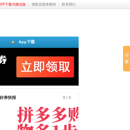
APP下载与微信版
领取优惠券教程
联系我们
App下载
好券快报
3
/
3