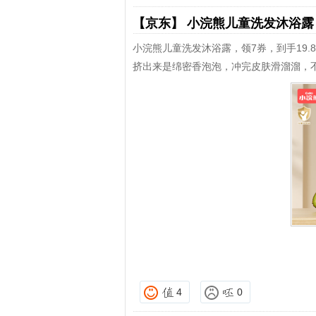
【京东】
小浣熊儿童洗发沐浴
小浣熊儿童洗发沐浴露，领7券，到手19.
挤出来是绵密香泡泡，冲完皮肤滑溜溜，
4
0