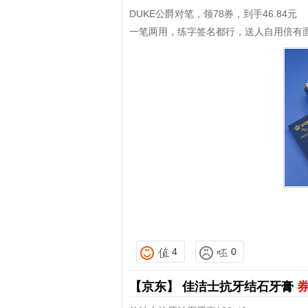
DUKE公爵对笔，领78券，到手46.84元
一笔两用，练字签名都行，送人自用倍有
4
0
【京东】
佳洁士抗牙结石牙膏
券