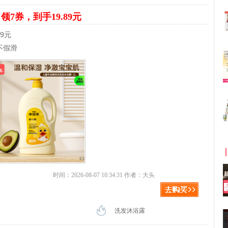
露
领7券，到手19.89元
89元
不假滑
时间：2026-08-07 10:34:31 作者：大头
洗发沐浴露