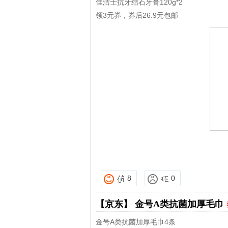
佳洁士抗牙结石牙膏120g*2
领3元券，券后26.9元包邮
8
0
【京东】
金号A类抗菌加厚毛巾
金号A类抗菌加厚毛巾4条