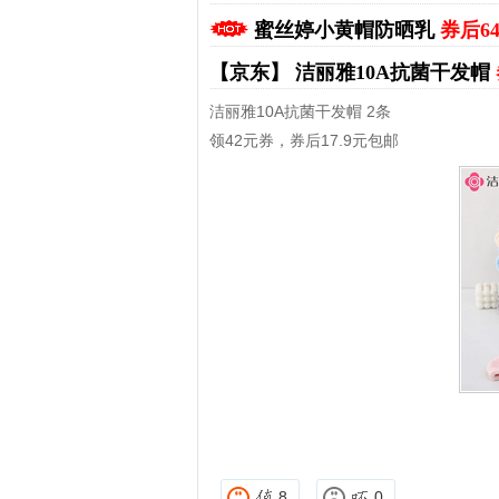
蜜丝婷小黄帽防晒乳
券后6
【京东】
洁丽雅10A抗菌干发帽
洁丽雅10A抗菌干发帽 2条
领42元券，券后17.9元包邮
拼多多优惠券+拼多多返利
淘宝优惠券+淘宝返利
8
0