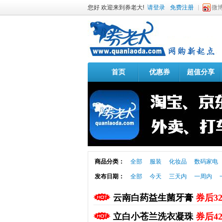
您好 欢迎来到券老大!
请登录
免费注册
微
首页
优惠券
超值分享
商品分类：
全部
服装
化妆品
数码家电
发布日期：
全部
今天
三天内
一周内
云南白药益生菌牙膏
券后3
立白小苍兰洗衣凝珠
券后4