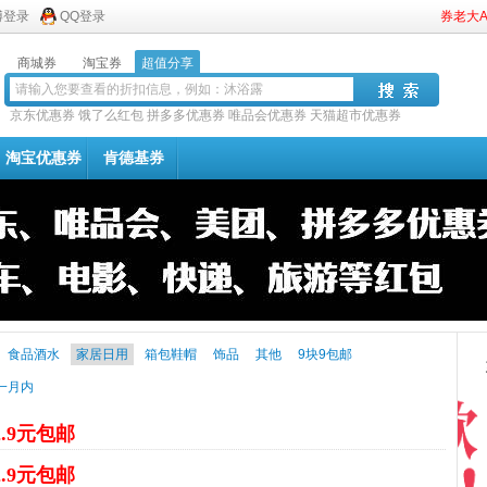
博登录
QQ登录
券老大
商城券
淘宝券
超值分享
京东优惠券
饿了么红包
拼多多优惠券
唯品会优惠券
天猫超市优惠券
淘宝优惠券
肯德基券
食品酒水
家居日用
箱包鞋帽
饰品
其他
9块9包邮
一月内
2.9元包邮
2.9元包邮