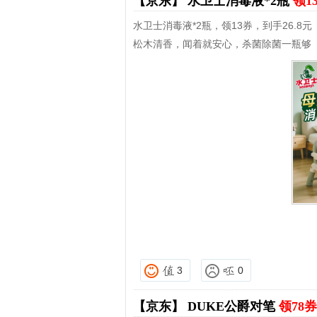
【京东】
水卫士消毒液*2瓶
领1
水卫士消毒液*2瓶，领13券，到手26.8元
松木清香，闻着就安心，杀菌除菌一瓶够
3
0
【京东】
DUKE公爵对笔
领78券