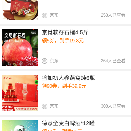
京东
253人已查看
京觅软籽石榴4.5斤
领5券，到手19.8元
京东
264人已查看
盏如初人参燕窝炖6瓶
领90券，到手39.9元
京东
308人已查看
德意全麦白啤酒*12罐