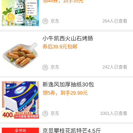
领44券，到手35元
京东
264人已查看
小牛凯西火山石烤肠
券后39.9元包邮
京东
242人已查看
新逸风加厚抽纸30包
领5券，到手29.99元
京东
1001人已查看
京觅攀枝花凯特芒4.5斤