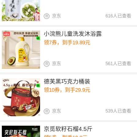
京东
616人已查看
小浣熊儿童洗发沐浴露
领7券，到手19.89元
京东
561人已查看
德芙黑巧克力桶装
领10券，到手29.9元
京东
539人已查看
京觅软籽石榴4.5斤