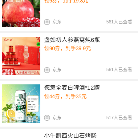
领5券，到手19.8元
京东
561人已查看
盏如初人参燕窝炖6瓶
领90券，到手39.9元
京东
561人已查看
德意全麦白啤酒*12罐
领44券，到手35元
京东
517人已查看
小牛凯西火山石烤肠