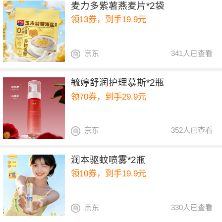
麦力多紫薯燕麦片*2袋
领13券，到手19.9元
京东
341人已查看
毓婷舒润护理慕斯*2瓶
领70券，到手29.9元
京东
352人已查看
润本驱蚊喷雾*2瓶
领10券，到手19.9元
京东
330人已查看