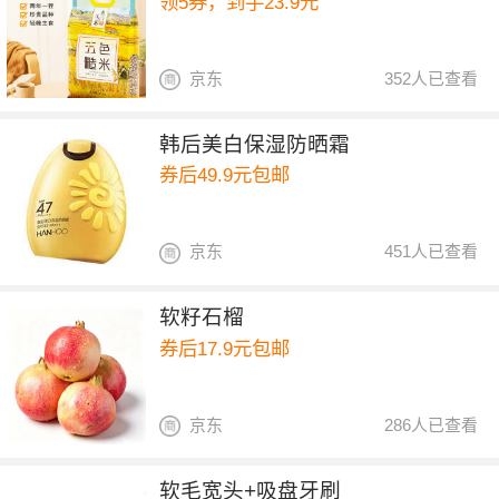
领5券，到手23.9元
京东
352人已查看
韩后美白保湿防晒霜
券后49.9元包邮
京东
451人已查看
软籽石榴
券后17.9元包邮
京东
286人已查看
软毛宽头+吸盘牙刷