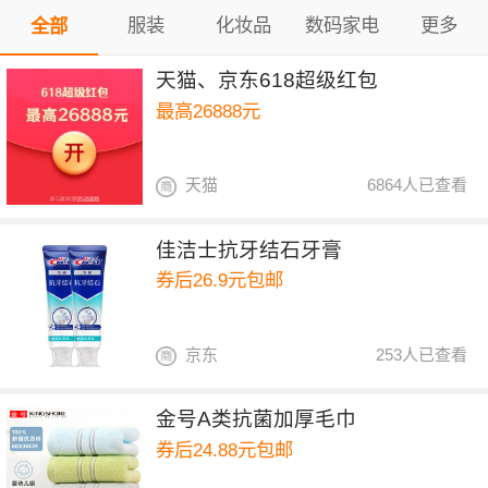
服装
化妆品
数码家电
更多
全部
天猫、京东618超级红包
最高26888元
天猫
6864人已查看
佳洁士抗牙结石牙膏
券后26.9元包邮
京东
253人已查看
金号A类抗菌加厚毛巾
券后24.88元包邮