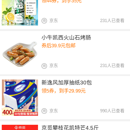
领44券，到手35元
京东
231人已查看
小牛凯西火山石烤肠
券后39.9元包邮
京东
231人已查看
新逸风加厚抽纸30包
领5券，到手29.99元
京东
990人已查看
京觅攀枝花凯特芒4.5斤