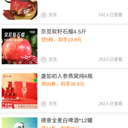
京东
242人已查看
京觅软籽石榴4.5斤
领5券，到手19.8元
京东
253人已查看
盏如初人参燕窝炖6瓶
领90券，到手39.9元
京东
242人已查看
德意全麦白啤酒*12罐