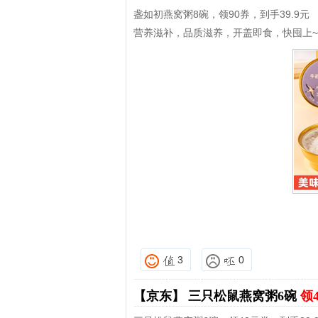
盏如初燕窝粥8碗，领90券，到手39.9元
营养滋补，品质滋养，开盖即食，快囤上~
3
0
【京东】
三只松鼠燕窝粥6碗
领