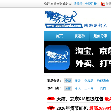
您好 欢迎来到券老大!
请登录
免费注册
微
首页
优惠券
超值分享
商品分类：
全部
服装
化妆品
数码家电
发布日期：
全部
今天
三天内
一周内
天猫、京东618超级红包
最高
2026年货节红包
最高26999