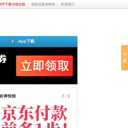
APP下载与微信版
领取优惠券教程
联系我们
App下载
好券快报
3
/
3