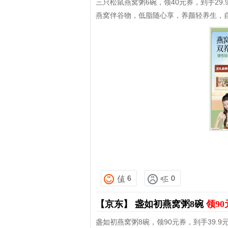
三只松鼠燕窝粥6碗，领40元券，到手29.
燕窝伴谷物，低脂随心享，养颜轻养生，
6
0
【京东】
盏如初燕窝粥8碗
领90
盏如初燕窝粥8碗，领90元券，到手39.9