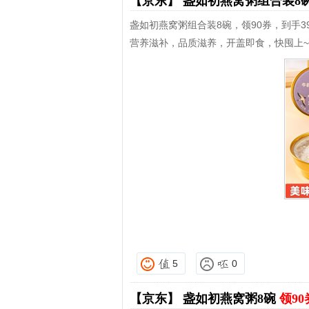
【京东】
盏如初燕窝粥组合装8
盏如初燕窝粥组合装8碗，领90券，到手39
营养滋补，品质滋养，开盖即食，快囤上~
5
0
【京东】
盏如初燕窝粥8碗
领90