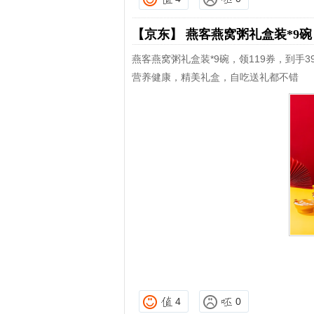
【京东】
燕客燕窝粥礼盒装*9
燕客燕窝粥礼盒装*9碗，领119券，到手39
营养健康，精美礼盒，自吃送礼都不错
4
0