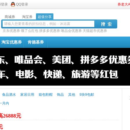
博登录
QQ登录
券老大
商城券
淘宝券
超值分享
京东优惠券
饿了么红包
拼多多优惠券
唯品会优惠券
天猫超市优惠券
淘宝优惠券
肯德基券
食品酒水
家居日用
箱包鞋帽
饰品
其他
9块9包邮
一月内
26888元
元