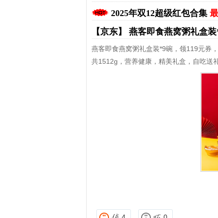
2025年双12超级红包合集
最
【京东】
燕客即食燕窝粥礼盒装
燕客即食燕窝粥礼盒装*9碗，领119元券，
共1512g，营养健康，精美礼盒，自吃送
拼多多优惠券+拼多多返利
淘宝优惠券+淘宝返利
4
0