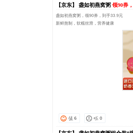
【京东】
盏如初燕窝粥
领90券，
盏如初燕窝粥，领90券，到手33.9元
新鲜熬制，软糯丝滑，营养健康
6
0