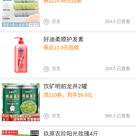
券后24.88元包邮
京东
264人已查看
好迪柔顺护发素
券后13.9元包邮
京东
264人已查看
饮矿明前龙井2罐
领210券，到手59.9元
京东
968人已查看
玖原农珍阳光玫瑰4斤