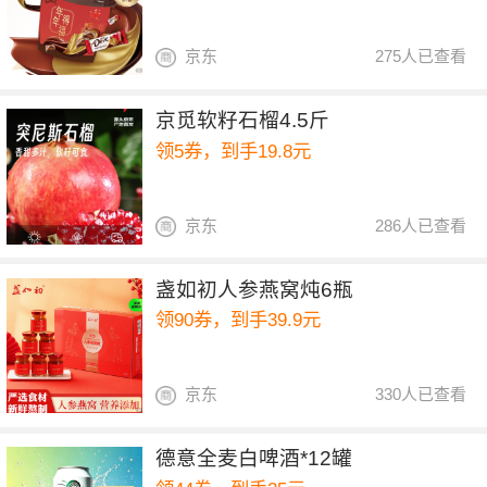
京东
275人已查看
京觅软籽石榴4.5斤
领5券，到手19.8元
京东
286人已查看
盏如初人参燕窝炖6瓶
领90券，到手39.9元
京东
330人已查看
德意全麦白啤酒*12罐