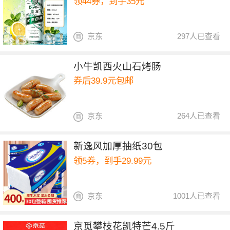
领44券，到手35元
京东
297人已查看
小牛凯西火山石烤肠
券后39.9元包邮
京东
264人已查看
新逸风加厚抽纸30包
领5券，到手29.99元
京东
1001人已查看
京觅攀枝花凯特芒4.5斤