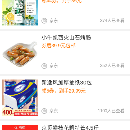
领44券，到手35元
京东
374人已查看
小牛凯西火山石烤肠
券后39.9元包邮
京东
352人已查看
新逸风加厚抽纸30包
领5券，到手29.99元
京东
1100人已查看
京觅攀枝花凯特芒4.5斤