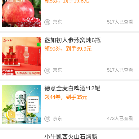
领5券，到手19.8元
京东
517人已查看
盏如初人参燕窝炖6瓶
领90券，到手39.9元
京东
517人已查看
德意全麦白啤酒*12罐
领44券，到手35元
京东
473人已查看
小牛凯西火山石烤肠