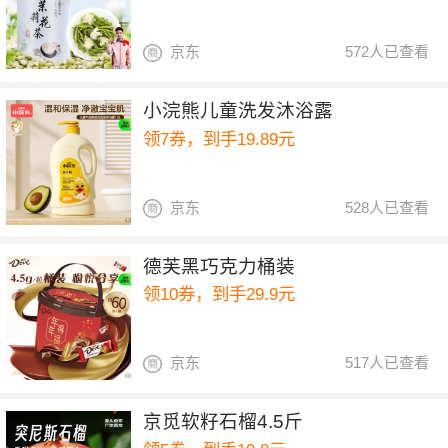
京东
572人已查看
小浣熊儿童洗发沐浴露
领7券，到手19.89元
京东
528人已查看
德芙黑巧克力桶装
领10券，到手29.9元
京东
517人已查看
京觅软籽石榴4.5斤