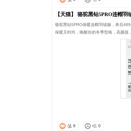
【天猫】
骆驼黑钻5PRO连帽羽
骆驼黑钻5PRO保暖连帽羽绒服，券后48
保暖又时尚，唤醒你的冬季型格，高颜值
8
0