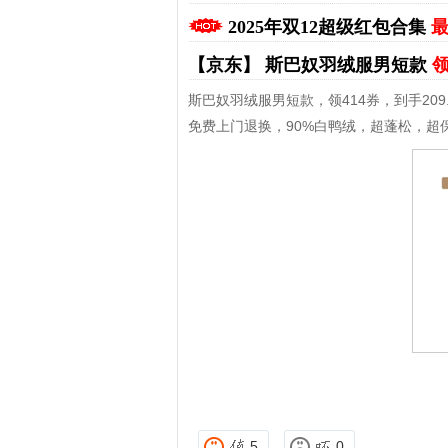
2025年双12超级红包合集
最
【京东】
斯巴奴羽绒服男短款
领
斯巴奴羽绒服男短款，领414券，到手209.
免费上门退换，90%白鸭绒，超蓬松，超
拼多多优惠券+拼多多返利
淘宝优惠券+淘宝返利
5
0