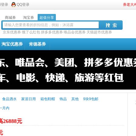
博登录
QQ登录
券老大
商城券
淘宝券
超值分享
京东优惠券
饿了么红包
拼多多优惠券
唯品会优惠券
天猫超市优惠券
淘宝优惠券
肯德基券
食品酒水
家居日用
箱包鞋帽
饰品
其他
9块9包邮
一月内
26888元
元