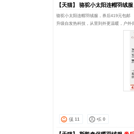
【天猫】
骆驼小太阳连帽羽绒
骆驼小太阳连帽羽绒服，券后419元包邮
升级自发热科技，从里到外更温暖，户外
11
0