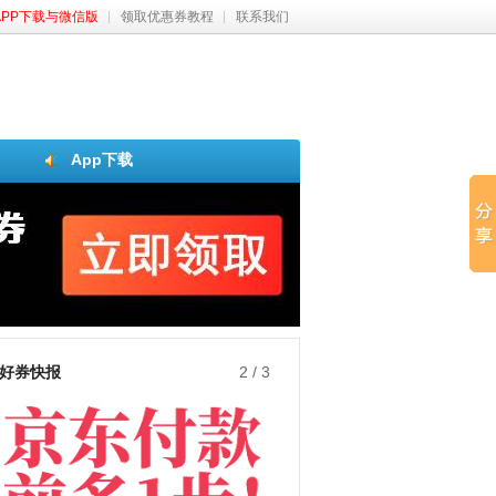
APP下载与微信版
领取优惠券教程
联系我们
App下载
好券快报
3
/
3