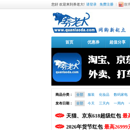
您好 欢迎来到券老大!
请登录
免费注册
微
首页
优惠券
超值分享
商品分类：
全部
服装
化妆品
数码家电
发布日期：
全部
今天
三天内
一周内
天猫、京东618超级红包
最高
2026年货节红包
最高26999