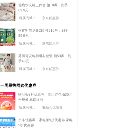
雅鹿水洗棉三件套 领10券，到手
69.9元
所属商城：
京东优惠券
饮矿明前龙井2罐 领210券，到手
59.9元
所属商城：
京东优惠券
芬腾可安纯棉睡衣套装 领50券，到
手49元
所属商城：
京东优惠券
一周最热网购优惠券
唯品会8月优惠券，幸运红包抽30元
全场券
幸运红包
所属商城：
唯品会优惠券
京东优惠券，家电领9折优惠券
家电
9折优惠券