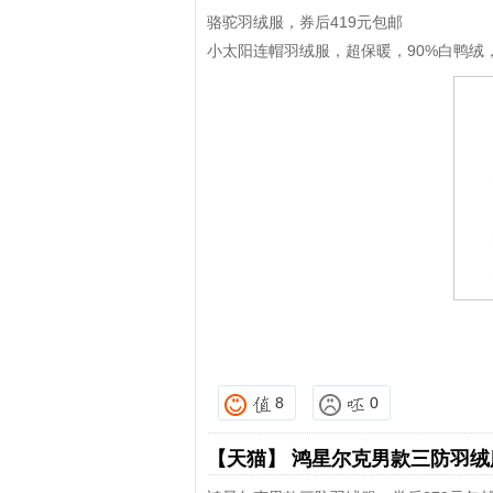
骆驼羽绒服，券后419元包邮
小太阳连帽羽绒服，超保暖，90%白鸭绒
8
0
【天猫】
鸿星尔克男款三防羽