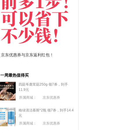
拼多多优惠券+拼多多返利
淘宝优惠券+淘宝返利
一周最热值得买
四菇爷鹿茸菇250g 领7券，到手
11.9元
所属商城：
京东优惠券
格绿清洁慕斯*2瓶 领7券，到手14.4
元
所属商城：
京东优惠券