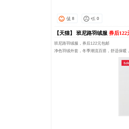
8
0
【天猫】
班尼路羽绒服
券后12
班尼路羽绒服，券后122元包邮
净色羽绒外套，冬季潮流百搭，舒适保暖