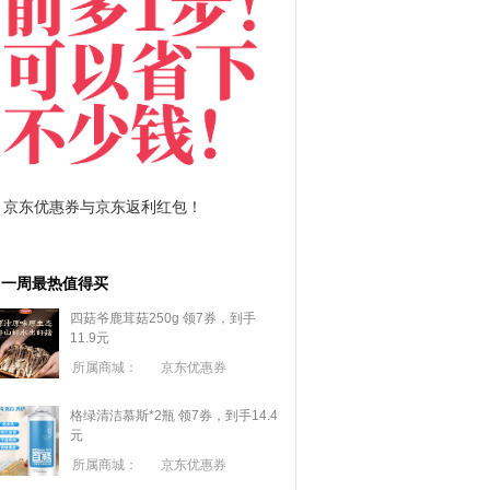
拼多多优惠券+拼多多返利
淘宝优惠券+淘宝返利
一周最热值得买
四菇爷鹿茸菇250g 领7券，到手
11.9元
所属商城：
京东优惠券
格绿清洁慕斯*2瓶 领7券，到手14.4
元
所属商城：
京东优惠券