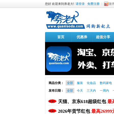
您好 欢迎来到券老大!
请登录
免费注册
微
首页
优惠券
超值分享
商品分类：
全部
服装
化妆品
数码家电
发布日期：
全部
今天
三天内
一周内
天猫、京东618超级红包
最高
2026年货节红包
最高26999