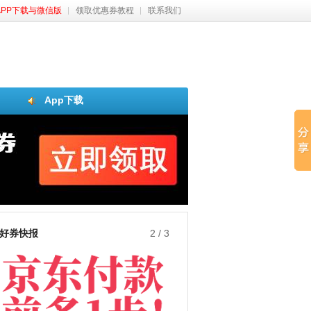
APP下载与微信版
领取优惠券教程
联系我们
App下载
好券快报
3
/
3