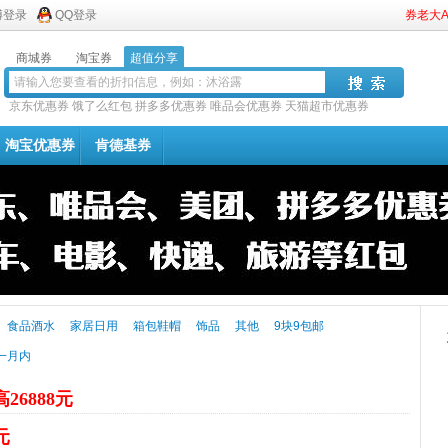
博登录
QQ登录
券老大
商城券
淘宝券
超值分享
京东优惠券
饿了么红包
拼多多优惠券
唯品会优惠券
天猫超市优惠券
淘宝优惠券
肯德基券
食品酒水
家居日用
箱包鞋帽
饰品
其他
9块9包邮
一月内
26888元
元