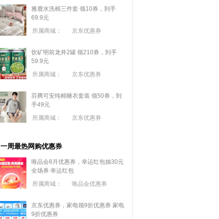
雅鹿水洗棉三件套 领10券，到手
69.9元
所属商城：
京东优惠券
饮矿明前龙井2罐 领210券，到手
59.9元
所属商城：
京东优惠券
芬腾可安纯棉睡衣套装 领50券，到
手49元
所属商城：
京东优惠券
一周最热网购优惠券
唯品会8月优惠券，幸运红包抽30元
全场券
幸运红包
所属商城：
唯品会优惠券
京东优惠券，家电领9折优惠券
家电
9折优惠券