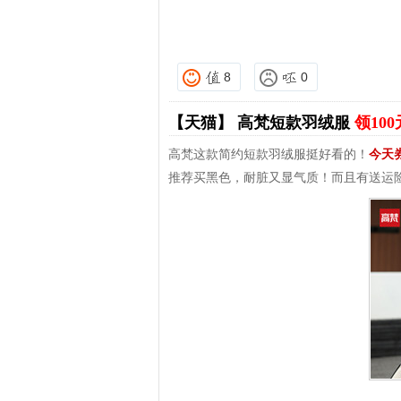
8
0
【天猫】
高梵短款羽绒服
领10
高梵这款简约短款羽绒服挺好看的！
今天
推荐买黑色，耐脏又显气质！而且有送运