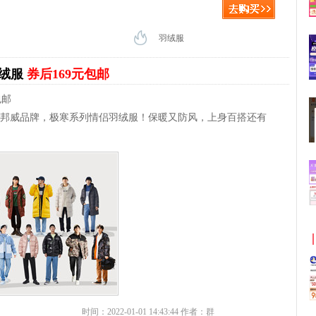
羽绒服
羽绒服
券后169元包邮
包邮
美特斯邦威品牌，极寒系列情侣羽绒服！保暖又防风，上身百搭还有
时间：2022-01-01 14:43:44 作者：群