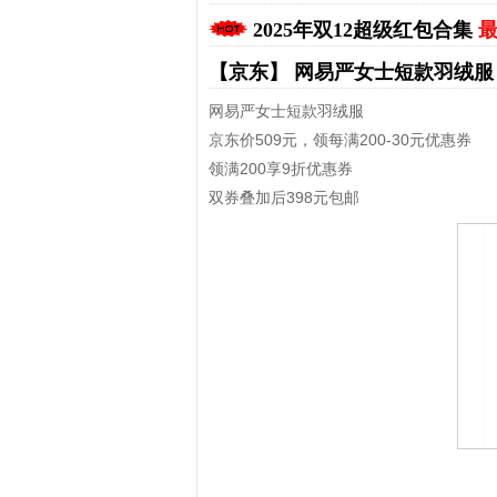
2025年双12超级红包合集
最
【京东】
网易严女士短款羽绒
网易严女士短款羽绒服
京东价509元，领每满200-30元优惠券
领满200享9折优惠券
双券叠加后398元包邮
拼多多优惠券+拼多多返利
淘宝优惠券+淘宝返利