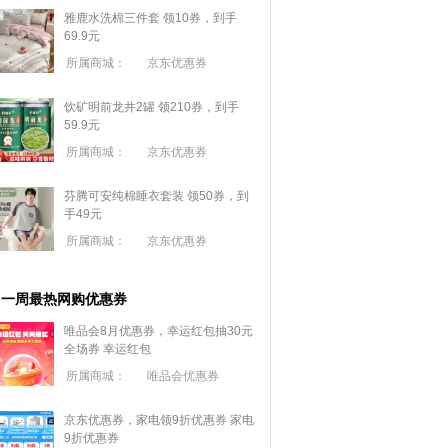
雅鹿水洗棉三件套 领10券，到手
69.9元
所属商城：
京东优惠券
饮矿明前龙井2罐 领210券，到手
59.9元
所属商城：
京东优惠券
芬腾可安纯棉睡衣套装 领50券，到
手49元
所属商城：
京东优惠券
一周最热网购优惠券
唯品会8月优惠券，幸运红包抽30元
全场券
幸运红包
所属商城：
唯品会优惠券
京东优惠券，家电领9折优惠券
家电
9折优惠券