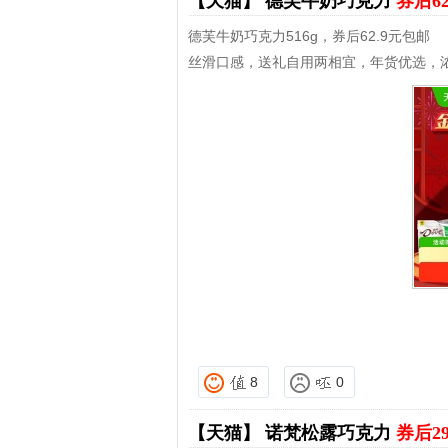
【天猫】
德芙牛奶巧克力
券后6
德芙牛奶巧克力516g，券后62.9元包邮
丝滑口感，送礼自用两相宜，年货优选，浓
8
0
【天猫】
诺梵松露巧克力
券后2