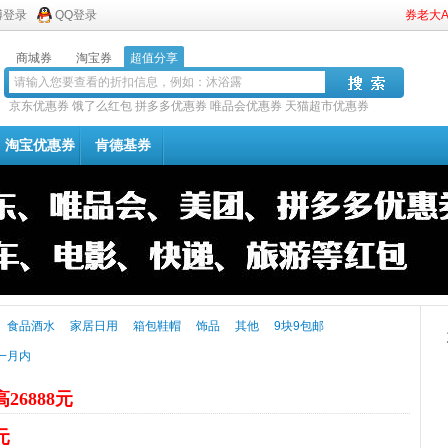
博登录
QQ登录
券老大
商城券
淘宝券
超值分享
京东优惠券
饿了么红包
拼多多优惠券
唯品会优惠券
天猫超市优惠券
淘宝优惠券
肯德基券
食品酒水
家居日用
箱包鞋帽
饰品
其他
9块9包邮
一月内
26888元
元