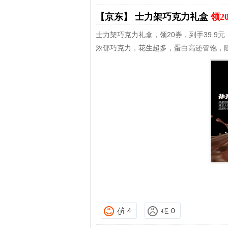
【京东】
士力架巧克力礼盒
领2
士力架巧克力礼盒，领20券，到手39.9元
浓郁巧克力，花生超多，蛋白高还管饱，
4
0