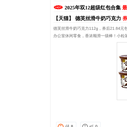
2025年双12超级红包合集
最
【天猫】
德芙丝滑牛奶巧克力
券
德芙丝滑牛奶巧克力112g，券后21.84元
办公室休闲零食，香浓顺滑一级棒！小粒
拼多多优惠券+拼多多返利
淘宝优惠券+淘宝返利
8
0