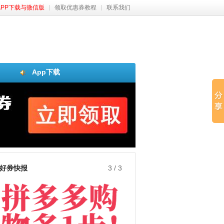
APP下载与微信版
领取优惠券教程
联系我们
App下载
好券快报
3
/
3