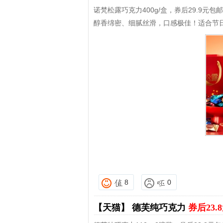
诺梵松露巧克力400g/盒，券后29.9元包邮
醇香绵密、细腻丝滑，口感极佳！适合节
8
0
【天猫】
德芙纯巧克力
券后23.