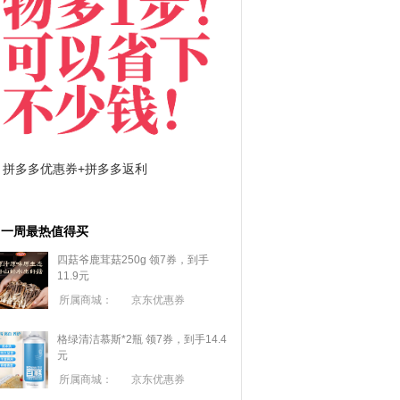
拼多多优惠券+拼多多返利
淘宝优惠券+淘宝返利
一周最热值得买
四菇爷鹿茸菇250g 领7券，到手
11.9元
所属商城：
京东优惠券
格绿清洁慕斯*2瓶 领7券，到手14.4
元
所属商城：
京东优惠券