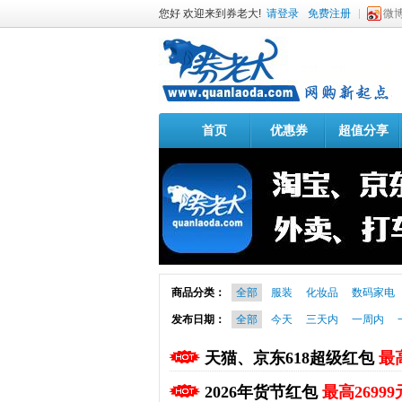
您好 欢迎来到券老大!
请登录
免费注册
微
首页
优惠券
超值分享
商品分类：
全部
服装
化妆品
数码家电
发布日期：
全部
今天
三天内
一周内
天猫、京东618超级红包
最高
2026年货节红包
最高26999