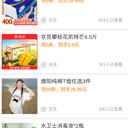
领5券，到手29.99元
京东
924人已查看
京觅攀枝花凯特芒4.5斤
领5券，到手9.9元
京东
341人已查看
燠阳纯棉T恤任选3件
领29券，到手28.99元
京东
330人已查看
水卫士消毒液*2瓶