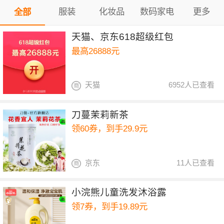
服装
化妆品
数码家电
更多
全部
天猫、京东618超级红包
最高26888元
天猫
6952人已查看
刀蔓茉莉新茶
领60券，到手29.9元
京东
11人已查看
小浣熊儿童洗发沐浴露
领7券，到手19.89元