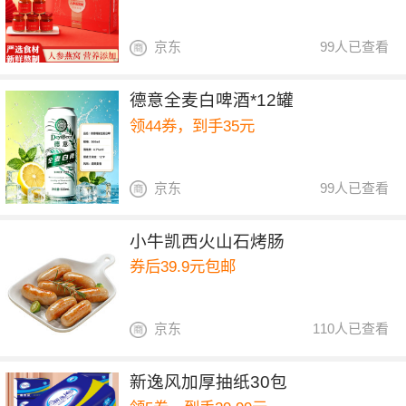
京东
99人已查看
德意全麦白啤酒*12罐
领44券，到手35元
京东
99人已查看
小牛凯西火山石烤肠
券后39.9元包邮
京东
110人已查看
新逸风加厚抽纸30包