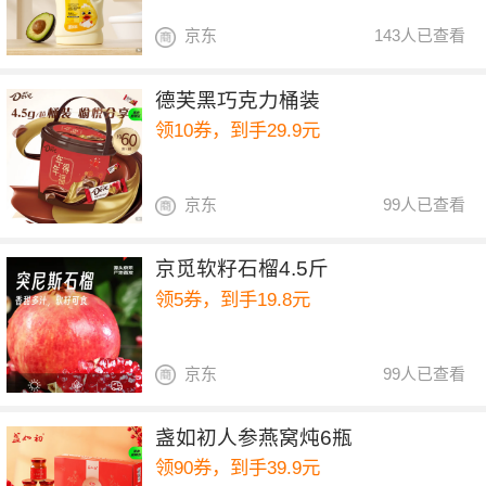
京东
143人已查看
德芙黑巧克力桶装
领10券，到手29.9元
京东
99人已查看
京觅软籽石榴4.5斤
领5券，到手19.8元
京东
99人已查看
盏如初人参燕窝炖6瓶
领90券，到手39.9元