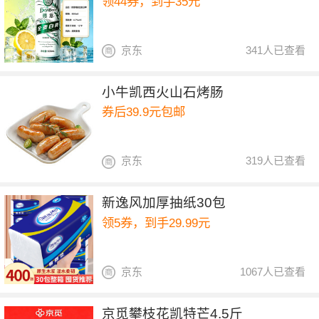
领44券，到手35元
京东
341人已查看
小牛凯西火山石烤肠
券后39.9元包邮
京东
319人已查看
新逸风加厚抽纸30包
领5券，到手29.99元
京东
1067人已查看
京觅攀枝花凯特芒4.5斤