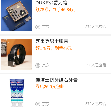
DUKE公爵对笔
领78券，到手46.84元
京东
374人已查看
喜来登男士腰带
领179券，到手49元
京东
396人已查看
佳洁士抗牙结石牙膏
券后26.9元包邮
京东
572人已查看