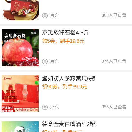
京东
363人已查看
京觅软籽石榴4.5斤
领5券，到手19.8元
京东
374人已查看
盏如初人参燕窝炖6瓶
领90券，到手39.9元
京东
396人已查看
德意全麦白啤酒*12罐