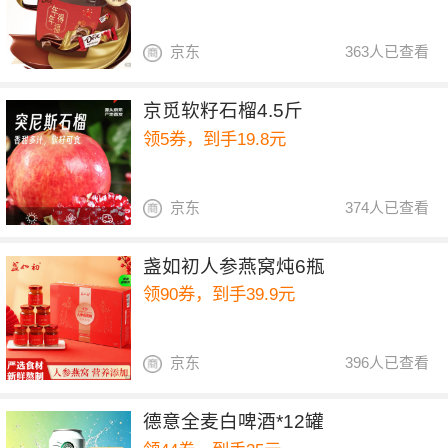
京东
363人已查看
京觅软籽石榴4.5斤
领5券，到手19.8元
京东
374人已查看
盏如初人参燕窝炖6瓶
领90券，到手39.9元
京东
396人已查看
德意全麦白啤酒*12罐