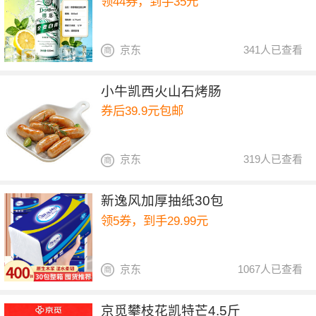
领44券，到手35元
京东
341人已查看
小牛凯西火山石烤肠
券后39.9元包邮
京东
319人已查看
新逸风加厚抽纸30包
领5券，到手29.99元
京东
1067人已查看
京觅攀枝花凯特芒4.5斤