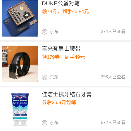
DUKE公爵对笔
领78券，到手46.84元
京东
374人已查看
喜来登男士腰带
领179券，到手49元
京东
396人已查看
佳洁士抗牙结石牙膏
券后26.9元包邮
京东
572人已查看