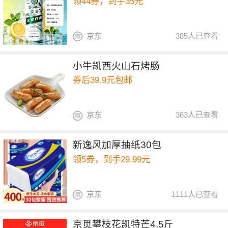
领44券，到手35元
京东
385人已查看
小牛凯西火山石烤肠
券后39.9元包邮
京东
363人已查看
新逸风加厚抽纸30包
领5券，到手29.99元
京东
1111人已查看
京觅攀枝花凯特芒4.5斤