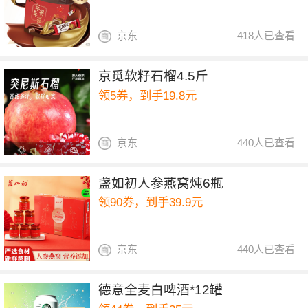
京东
418人已查看
京觅软籽石榴4.5斤
领5券，到手19.8元
京东
440人已查看
盏如初人参燕窝炖6瓶
领90券，到手39.9元
京东
440人已查看
德意全麦白啤酒*12罐