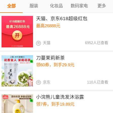
服装
化妆品
数码家电
更多
全部
天猫、京东618超级红包
最高26888元
天猫
6952人已查看
刀蔓茉莉新茶
领60券，到手29.9元
京东
110人已查看
小浣熊儿童洗发沐浴露
领7券，到手19.89元