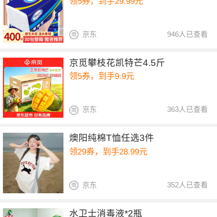
领5券，到手29.99元
京东
946人已查看
京觅攀枝花凯特芒4.5斤
领5券，到手9.9元
京东
363人已查看
燠阳纯棉T恤任选3件
领29券，到手28.99元
京东
352人已查看
水卫士消毒液*2瓶