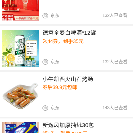
京东
132人已查看
德意全麦白啤酒*12罐
领44券，到手35元
京东
132人已查看
小牛凯西火山石烤肠
券后39.9元包邮
京东
143人已查看
新逸风加厚抽纸30包