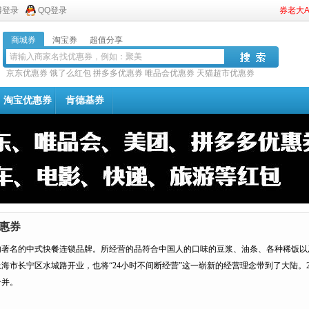
博登录
QQ登录
券老大
商城券
淘宝券
超值分享
京东优惠券
饿了么红包
拼多多优惠券
唯品会优惠券
天猫超市优惠券
淘宝优惠券
肯德基券
惠券
著名的中式快餐连锁品牌。所经营的品符合中国人的口味的豆浆、油条、各种稀饭以及中
海市长宁区水城路开业，也将“24小时不间断经营”这一崭新的经营理念带到了大陆。2
合并。