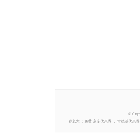
© Cop
券老大
：免费
京东优惠券
，
肯德基优惠券