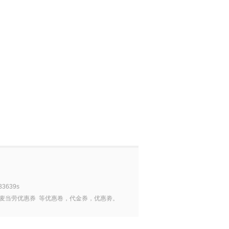
33639s
麦当劳优惠券
等优惠卷，代金券，优惠劵。