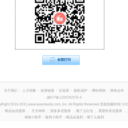
全部打印
关于我们
-
人才招募
-
友情链接
-
识花君
-
隐私保护
-
网站帮助
-
商务合作
湘ICP备12003920号-6
yRight 2010-2011,www.quanlaoda.com, Inc. All Rights Reserved 页面加载时间: 0.0
，
唯品会优惠券
，
天天神券
，
拼多多优惠券
，
饿了么红包
，
美团外卖优惠券
，
省钱小助手
-
返利小助手
-
唯品会返利
-
饿了么返利