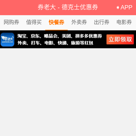
券老大
-
德克士优惠券
➧APP
网购券
值得买
外卖券
出行券
电影券
快餐券