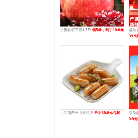
京觅软籽石榴4.5斤
领5券，到手19.8元
盏如
39.9
小牛凯西火山石烤肠
券后39.9元包邮
京觅
9.9元