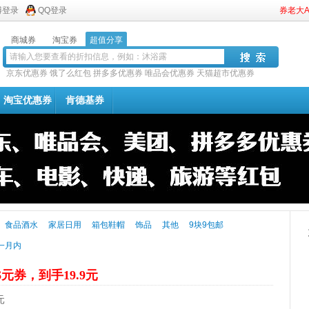
博登录
QQ登录
券老大
商城券
淘宝券
超值分享
京东优惠券
饿了么红包
拼多多优惠券
唯品会优惠券
天猫超市优惠券
淘宝优惠券
肯德基券
食品酒水
家居日用
箱包鞋帽
饰品
其他
9块9包邮
一月内
6元券，到手19.9元
元