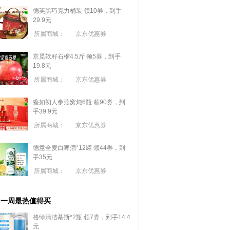
德芙黑巧克力桶装 领10券，到手
29.9元
所属商城：
京东优惠券
京觅软籽石榴4.5斤 领5券，到手
19.8元
所属商城：
京东优惠券
盏如初人参燕窝炖6瓶 领90券，到
手39.9元
所属商城：
京东优惠券
德意全麦白啤酒*12罐 领44券，到
手35元
所属商城：
京东优惠券
一周最热值得买
格绿清洁慕斯*2瓶 领7券，到手14.4
元