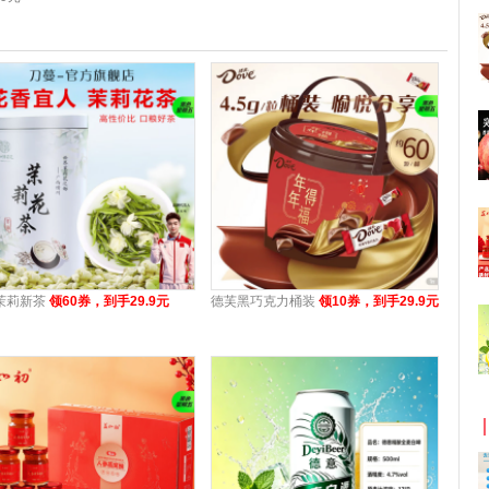
茉莉新茶
领60券，到手29.9元
德芙黑巧克力桶装
领10券，到手29.9元