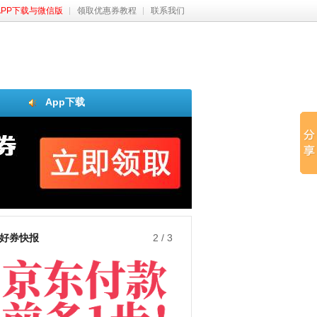
APP下载与微信版
领取优惠券教程
联系我们
App下载
好券快报
3
/
3