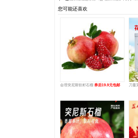
您可能还喜欢
会理突尼斯软籽石榴
券后19.9元包邮
刀蔓