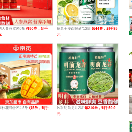
初人参燕窝炖6瓶
领90券，到手
德意全麦白啤酒*12罐
领44券，到手35
元
元
攀枝花凯特芒4.5斤
领5券，到手
饮矿明前龙井2罐
领210券，到手59.9
元