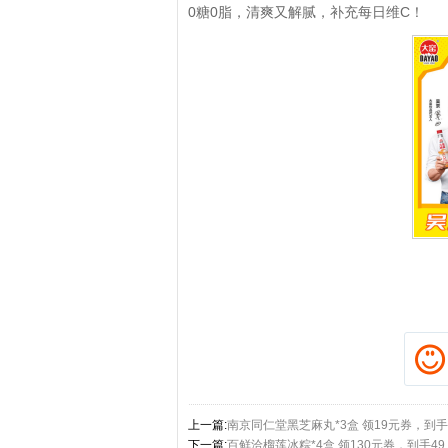
0糖0脂，清爽又解腻，补充每日维C！
拼多多优惠券+拼多多返
上一篇:
南京同仁堂黑芝麻丸*3盒 领19元券，到手2
下一篇:
百鲜洽榴莲冰粽*4盒 领130元券，到手49.