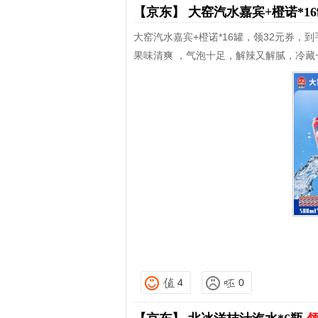
【京东】
大窑汽水嘉宾+橙诺*1
大窑汽水嘉宾+橙诺*16罐，领32元券，到手
果味清爽 ，气泡十足，解辣又解腻，冷藏
4
0