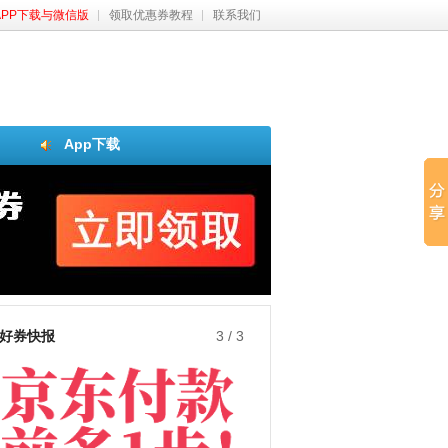
APP下载与微信版
领取优惠券教程
联系我们
App下载
好券快报
3
/
3