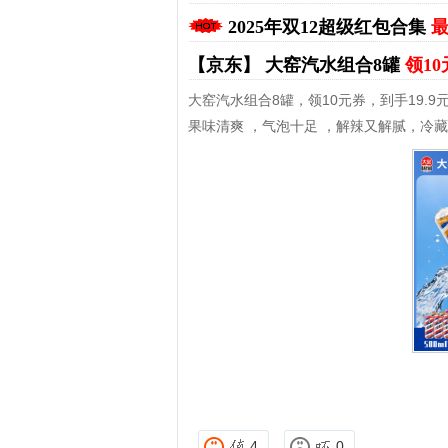
2025年双12超级红包合集
最
【京东】
大窑汽水组合8罐
领10
大窑汽水组合8罐，领10元券，到手19.9
果味清爽 ，气泡十足 ，解辣又解腻，冷
拼多多优惠券+拼多多返利
淘宝优惠券+淘宝返利
4
0