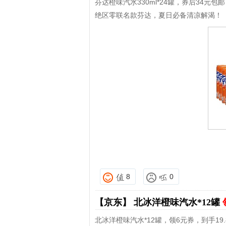
芬达橙味汽水330ml*24罐，券后34元包邮
绝区零联名款芬达，夏日必备清凉解渴！
8
0
【京东】
北冰洋橙味汽水*12罐
北冰洋橙味汽水*12罐，领6元券，到手19.