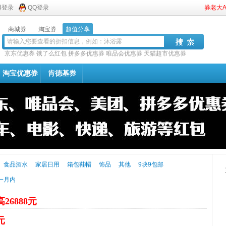
博登录
QQ登录
券老大
商城券
淘宝券
超值分享
京东优惠券
饿了么红包
拼多多优惠券
唯品会优惠券
天猫超市优惠券
淘宝优惠券
肯德基券
食品酒水
家居日用
箱包鞋帽
饰品
其他
9块9包邮
一月内
26888元
元