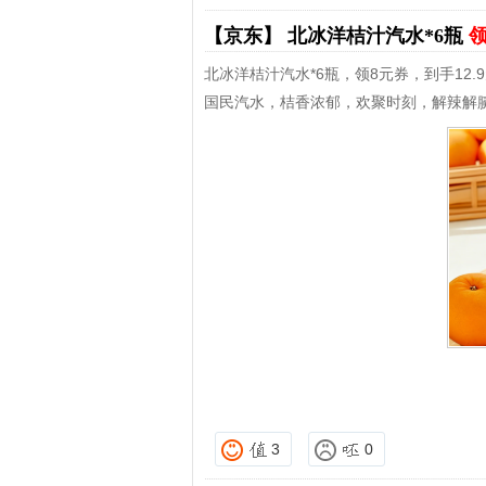
【京东】
北冰洋桔汁汽水*6瓶
领
北冰洋桔汁汽水*6瓶，领8元券，到手12.
国民汽水，桔香浓郁，欢聚时刻，解辣解
3
0