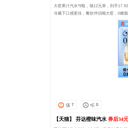
大窑果汁汽水*9瓶，领12元券，到手17.9
冷藏下口感更佳，餐饮伴侣喝大窑，0糖
7
0
【天猫】
芬达橙味汽水
券后34