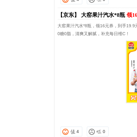
【京东】
大窑果汁汽水*8瓶
领1
大窑果汁汽水*8瓶，领16元券，到手19.9
0糖0脂，清爽又解腻，补充每日维C！
4
0