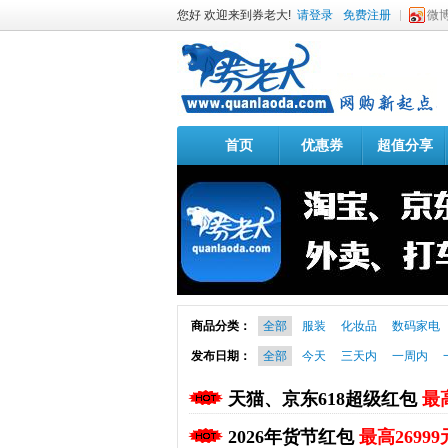
您好 欢迎来到券老大!
请登录
免费注册
微
首页
优惠券
超值分享
商品分类：
全部
服装
化妆品
数码家电
发布日期：
全部
今天
三天内
一周内
天猫、京东618超级红包
最高
2026年货节红包
最高26999